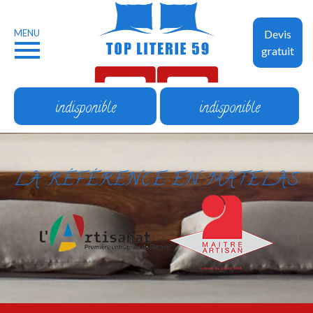
MENU
Devis
gratuit
indisponible
indisponible
LA RÉFÉRENCE EN MATELAS