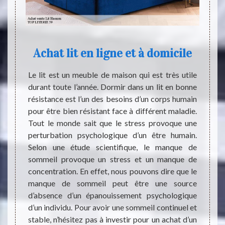
cile
Achat lit en ligne et à domicile
Ach
 bien à
Le lit est un meuble de maison qui est très utile
La li
 divers
durant toute l’année. Dormir dans un lit en bonne
blocag
mpte le
résistance est l’un des besoins d’un corps humain
qu’en 
re et
pour être bien résistant face à différent maladie.
bons p
 il est
Tout le monde sait que le stress provoque une
votre 
L’idée,
perturbation psychologique d’un être humain.
répons
fin de
Selon une étude scientifique, le manque de
d’uti
nitaire
sommeil provoque un stress et un manque de
déplac
ec une
concentration. En effet, nous pouvons dire que le
effect
chat de
manque de sommeil peut être une source
des no
d’absence d’un épanouissement psychologique
sera r
d’un individu. Pour avoir une sommeil continuel et
stable, n’hésitez pas à investir pour un achat d’un