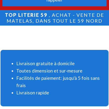
TOP LITERIE 59
, ACHAT - VENTE DE
MATELAS, DANS TOUT LE 59 NORD
Livraison gratuite à domicile
Toutes dimension et sur-mesure
Facilités de paiement: jusqu'à 5 fois sans
frais
Livraison rapide