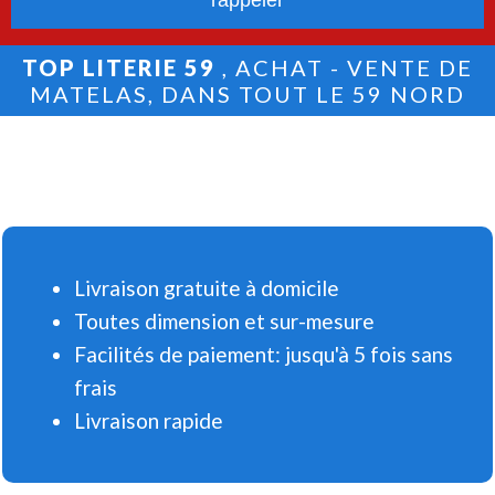
TOP LITERIE 59
, ACHAT - VENTE DE
MATELAS, DANS TOUT LE 59 NORD
Livraison gratuite à domicile
Toutes dimension et sur-mesure
Facilités de paiement: jusqu'à 5 fois sans
frais
Livraison rapide