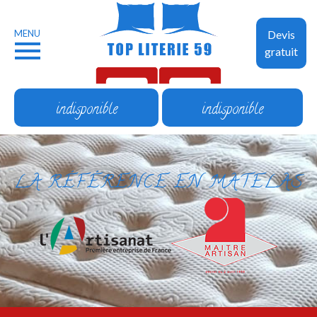
MENU
Devis
gratuit
indisponible
indisponible
LA RÉFÉRENCE EN MATELAS