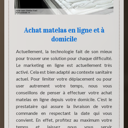
Achat matelas en ligne et à
TOP
domicile
mate
ent de
ique. Le
Actuellement, la technologie fait de son mieux
Les p
it être
pour trouver une solution pour chaque difficulté.
longue
matelas
Le marketing en ligne est actuellement très
l'éne
à cette
activé. Cela est bien adapté au contexte sanitaire
néces
pour le
actuel. Pour limiter votre déplacement ou pour
quali
est une
user autrement votre temps, nous vous
consei
mousse
conseillons de penser à effectuer votre achat
matiè
tilisant
matelas en ligne depuis votre domicile. C’est le
sachez
t votre
prestataire qui assure la livraison de votre
consei
èrement
commande en respectant la date qui vous
dispos
it que
convient. En effet, profitez au maximum votre
rensei
temps et laissez nous vous servir
passer 