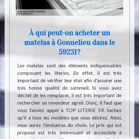
À qui peut-on acheter un
Ma
matelas à Gonnelieu dans le
umains.
Etes-v
59231?
 il est
mais e
é et la
votre 
Les matelas sont des éléments indispensables
 manger
avons 
composant les literies. En effet, il est très
 aussi
59 est
important de vérifier leur état afin d'assurer une
matelas
cher. 
très bonne qualité de sommeil. Si vous avez
ement la
notre 
décidé de les remplacer, il est très important de
st très
Nos c
rechercher un revendeur agréé. Donc, il faut que
Vous ne
déplac
vous fassiez appel à TOP LITERIE 59. Sachez
tissant
réalis
qu'il a tous les modèles que vous désirez. Ainsi,
 que sa
depuis
vous aurez l'embarras du choix. Le prix qui est
matel
proposé est très intéressant et accessible à
satisfa