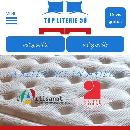
MENU
Devis
gratuit
indisponible
indisponible
LA RÉFÉRENCE EN MATELAS