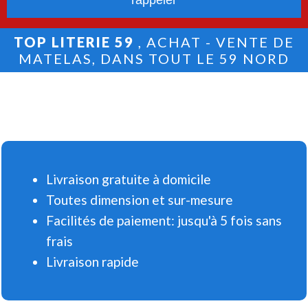
TOP LITERIE 59
, ACHAT - VENTE DE
MATELAS, DANS TOUT LE 59 NORD
Livraison gratuite à domicile
Toutes dimension et sur-mesure
Facilités de paiement: jusqu'à 5 fois sans
frais
Livraison rapide