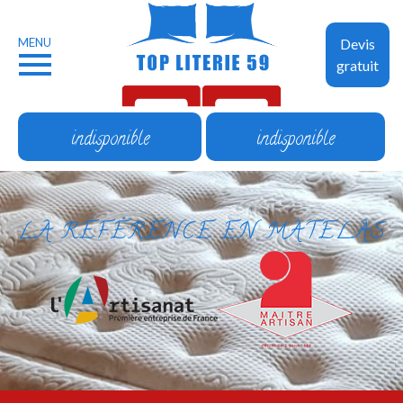
MENU
Devis
gratuit
indisponible
indisponible
LA RÉFÉRENCE EN MATELAS