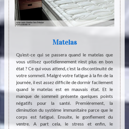
Matelas
L'
L
umains.
Qu’est-ce qui se passera quand le matelas que
 il est
vous utilisez quotidiennement n’est plus en bon
é et la
état ? Ce qui vous attend, c’est la discontinuité de
Les l
 manger
votre sommeil. Malgré votre fatigue à la fin de la
indisp
 aussi
journée, il est assez difficile de dormir facilement
sont 
matelas
quand le matelas est en mauvais état. Et le
propri
ement la
manque de sommeil présente quelques points
est né
st très
négatifs pour la santé. Premièrement, la
est t
Vous ne
diminution du système immunitaire parce que le
profes
tissant
corps est fatigué. Ensuite, le gonflement du
un exp
 que sa
ventre. A part cela, le stress et enfin, le
consei