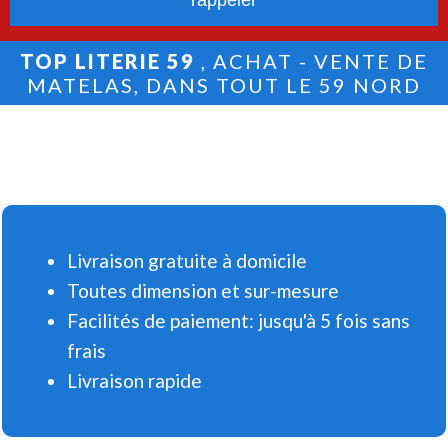
TOP LITERIE 59
, ACHAT - VENTE DE
MATELAS, DANS TOUT LE 59 NORD
Livraison gratuite à domicile
Toutes dimension et sur-mesure
Facilités de paiement: jusqu'à 5 fois sans
frais
Livraison rapide