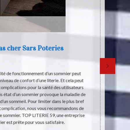
s cher Sars Poteries
lité de fonctionnement d’un sommier peut
Il existe deu
niveau de confort d’une literie. Et cela peut
manuel et le
omplications pour la santé des utilisateurs
praticable 
ais état d’un sommier provoque la maladie de
position d’un
 d’un sommeil. Pour limiter dans le plus bref
de relaxat
e complication, nous vous recommandons de
flexible et
re sommier. TOP LITERIE 59, une entreprise
position de s
r est prête pour vous satisfaire.
de relaxatio
l’hôp