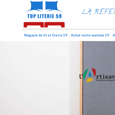
LA RÉFÉ
Magasin de lit et literie 59
Achat vente matelas 59
A