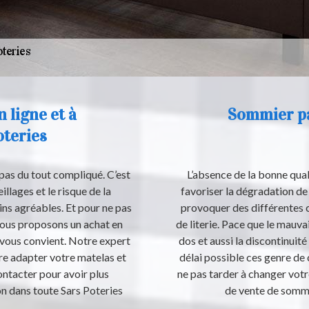
 ligne et à
Sommier pa
oteries
pas du tout compliqué. C’est
L’absence de la bonne qua
llages et le risque de la
favoriser la dégradation de 
ins agréables. Et pour ne pas
provoquer des différentes c
vous proposons un achat en
de literie. Pace que le mauv
 vous convient. Notre expert
dos et aussi la discontinuité
ire adapter votre matelas et
délai possible ces genre d
ontacter pour avoir plus
ne pas tarder à changer vot
on dans toute Sars Poteries
de vente de sommie