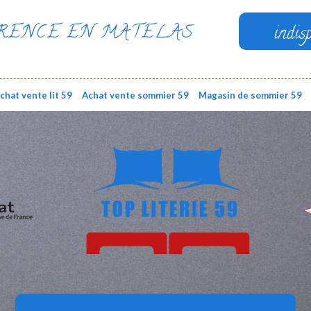
RENCE EN MATELAS
indis
chat vente lit 59
Achat vente sommier 59
Magasin de sommier 59