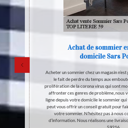
es
Achat de sommier en
domicile Sars P
et fabrication
Acheter un sommier chez un magasin n’est 
i corbeille,
le fait de perdre du temps aux emboutei
que. Pour ceux
prolifération de la corona virus qui sont mo
ège, nous vous
affronter ces genres de problème, nous 
ceux qui sont
ligne depuis votre domicile le sommier qui
mier en ligne
peut vous offrir un conseil gratuit pour fa
r. Pour pouvez
votre sommier. N’hésitez pas à nous c
ours.
d’information. Nous réalisons une livrais
59216.