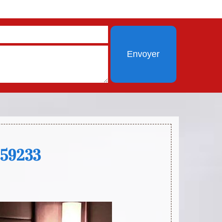
 59233