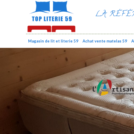
LA RÉFÉ
Magasin de lit et literie 59
Achat vente matelas 59
A