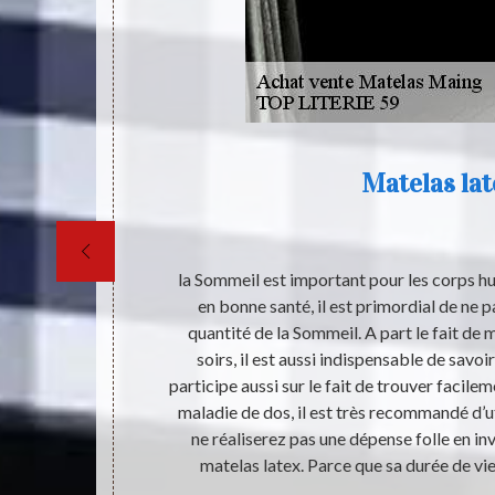
Matelas lat
limentaire et
la Sommeil est important pour les corps hu
t devrait être
en bonne santé, il est primordial de ne pa
est bien aéré,
quantité de la Sommeil. A part le fait de
nger pour le
soirs, il est aussi indispensable de savoi
dée de dormir
participe aussi sur le fait de trouver facile
reposer. En
maladie de dos, il est très recommandé d’ut
il, vous serez
ne réaliserez pas une dépense folle en inv
rveilleux nuit
matelas latex. Parce que sa durée de vie 