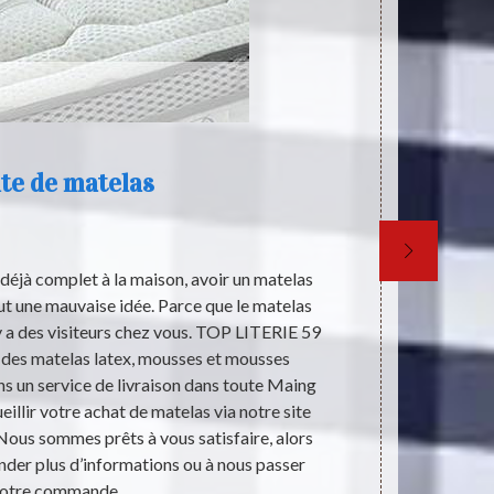
te de matelas
L
q
déjà complet à la maison, avoir un matelas
Les matelas 
ut une mauvaise idée. Parce que le matelas
En effet, ils
l y a des visiteurs chez vous. TOP LITERIE 59
professionn
 des matelas latex, mousses et mousses
proposon
s un service de livraison dans toute Maing
l'habitude d
llir votre achat de matelas via notre site
latex, les mat
Nous sommes prêts à vous satisfaire, alors
possible de 
nder plus d’informations ou à nous passer
59 peut pro
otre commande.