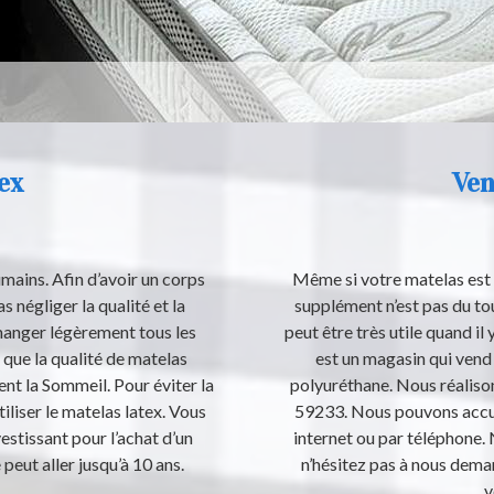
ex
Ven
mains. Afin d’avoir un corps
Même si votre matelas est 
s négliger la qualité et la
supplément n’est pas du to
 manger légèrement tous les
peut être très utile quand i
r que la qualité de matelas
est un magasin qui vend
ment la Sommeil. Pour éviter la
polyuréthane. Nous réalison
iliser le matelas latex. Vous
59233. Nous pouvons accuei
estissant pour l’achat d’un
internet ou par téléphone. 
peut aller jusqu’à 10 ans.
n’hésitez pas à nous dema
v