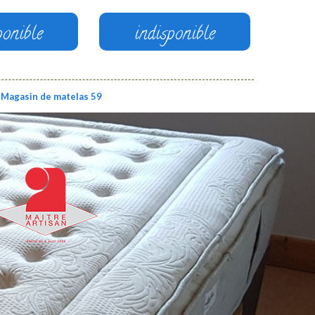
ponible
indisponible
Magasin de matelas 59