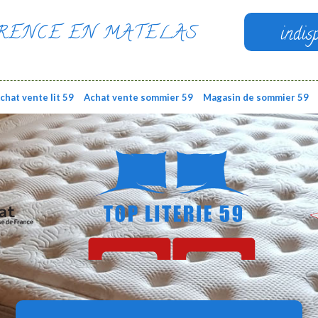
RENCE EN MATELAS
indis
chat vente lit 59
Achat vente sommier 59
Magasin de sommier 59