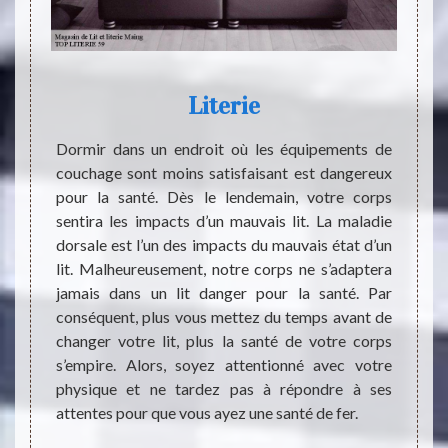
Literie
T
sav
ndre en
Dormir dans un endroit où les équipements de
t créer
couchage sont moins satisfaisant est dangereux
e cible
pour la santé. Dès le lendemain, votre corps
Les li
ice. La
sentira les impacts d’un mauvais lit. La maladie
permet
dans le
dorsale est l’un des impacts du mauvais état d’un
est tr
ail de
lit. Malheureusement, notre corps ne s’adaptera
ces b
r et le
jamais dans un lit danger pour la santé. Par
quali
 un lit
conséquent, plus vous mettez du temps avant de
profes
ce pas
changer votre lit, plus la santé de votre corps
LITER
 le lit
s’empire. Alors, soyez attentionné avec votre
bonne 
 le lit
physique et ne tardez pas à répondre à ses
propos
attentes pour que vous ayez une santé de fer.
Afin 