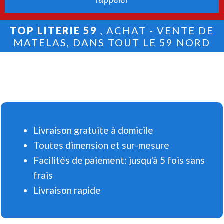
TOP LITERIE 59
, ACHAT - VENTE DE
MATELAS, DANS TOUT LE 59 NORD
Livraison gratuite à domicile
Toutes dimension et sur-mesure
Facilités de paiement: jusqu'à 5 fois sans
frais
Livraison rapide