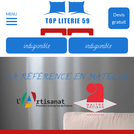
MENU
Devis
gratuit
indisponible
indisponible
LA RÉFÉRENCE EN MATELAS