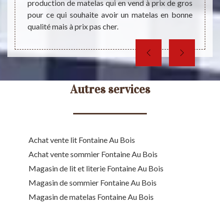
production de matelas qui en vend à prix de gros
bonne
té.
pour ce qui souhaite avoir un matelas en bonne
votre 
qualité mais à prix pas cher.
Autres services
Achat vente lit Fontaine Au Bois
Achat vente sommier Fontaine Au Bois
Magasin de lit et literie Fontaine Au Bois
Magasin de sommier Fontaine Au Bois
Magasin de matelas Fontaine Au Bois