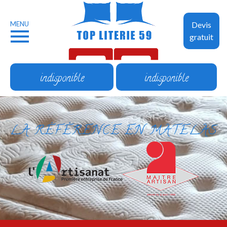
MENU
Devis
gratuit
indisponible
indisponible
LA RÉFÉRENCE EN MATELAS