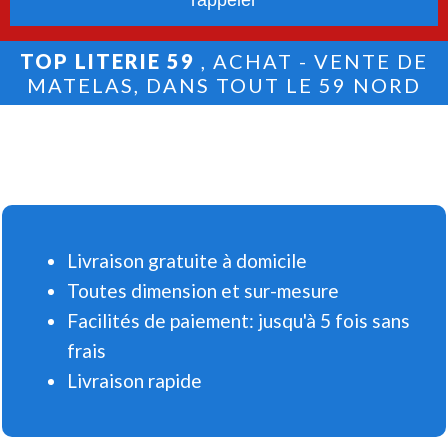
TOP LITERIE 59
, ACHAT - VENTE DE
MATELAS, DANS TOUT LE 59 NORD
Livraison gratuite à domicile
Toutes dimension et sur-mesure
Facilités de paiement: jusqu'à 5 fois sans
frais
Livraison rapide