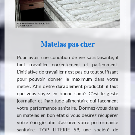
 à
Matelas pas cher
Pour avoir une condition de vie satisfaisante, il
Votre
faut travailler correctement et patiemment.
l’habit
ente de
L’initiative de travailler n’est pas du tout suffisant
temps 
aine Au
pour pouvoir donner le maximum dans votre
aussi 
gros et
métier. Afin d’être durablement productif, il faut
mousse
 sachez
que vous soyez en bonne santé. C’est le geste
aérati
e à vos
journalier et l’habitude alimentaire qui façonnent
corps 
 achat
votre performance sanitaire. Dormez-vous dans
bonne
r votre
un matelas en bon état si vous désirez récupérer
afin de
sure la
votre énergie afin d’assurer votre performance
ce mat
sposons
sanitaire. TOP LITERIE 59, une société de
réveil
tous en