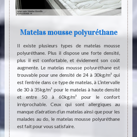
 à
Matelas mousse polyuréthane
Il existe plusieurs types de matelas mousse
Après 
polyuréthane. Plus il dispose une forte densité,
vous 
nes qui
plus il est confortable, et évidement son coût
quali
rticiper
augmente. Le matelas mousse polyuréthane est
nous c
 corona
trouvable pour une densité de 24 à 30kg/m³ qui
tiers 
 maison
est l’entrée dans ce type de matelas, à L’intervalle
nous p
it juste
de 30 à 35kg/m³ pour le matelas à haute densité
matela
es des
et entre 50 à 60kg/m³ pour le confort
pour l
tage de
irréprochable. Ceux qui sont allergiques au
import
uer une
manque d’aération d’un matelas ainsi que pour les
santé. 
férents
malades au do, le matelas mousse polyuréthane
santé
uer un
est fait pour vous satisfaire.
recomm
ges.