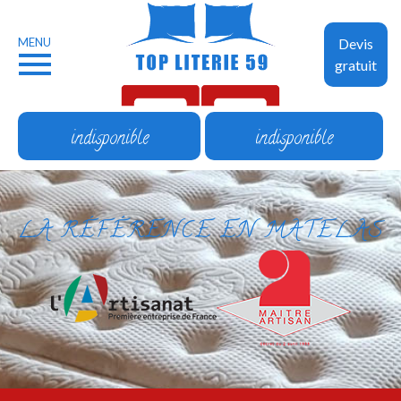
MENU
Devis
gratuit
indisponible
indisponible
LA RÉFÉRENCE EN MATELAS