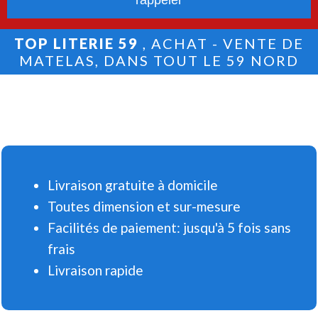
TOP LITERIE 59
, ACHAT - VENTE DE
MATELAS, DANS TOUT LE 59 NORD
Livraison gratuite à domicile
Toutes dimension et sur-mesure
Facilités de paiement: jusqu'à 5 fois sans
frais
Livraison rapide