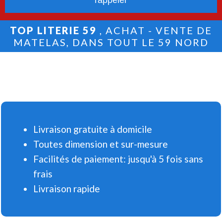
TOP LITERIE 59
, ACHAT - VENTE DE
MATELAS, DANS TOUT LE 59 NORD
Livraison gratuite à domicile
Toutes dimension et sur-mesure
Facilités de paiement: jusqu'à 5 fois sans
frais
Livraison rapide