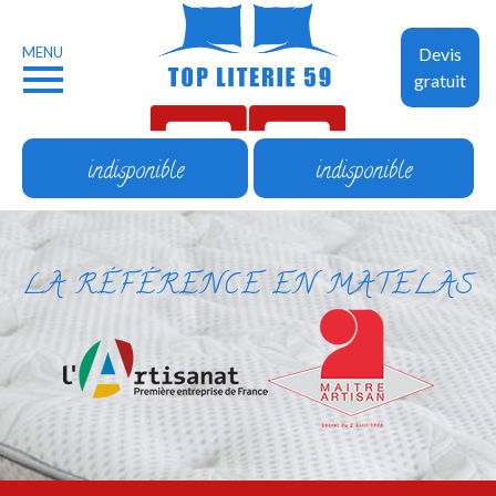
MENU
Devis
gratuit
indisponible
indisponible
LA RÉFÉRENCE EN MATELAS