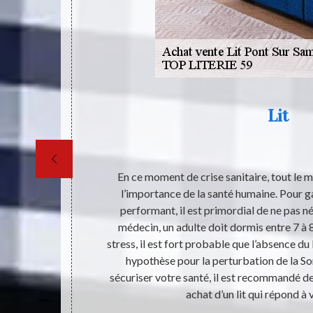
e
Lit
de qualité et
En ce moment de crise sanitaire, tout le 
ôté décoratif
l’importance de la santé humaine. Pour ga
elle en vente
performant, il est primordial de ne pas né
oit pour un
médecin, un adulte doit dormis entre 7 à 8
tisfaire.
stress, il est fort probable que l’absence du 
es pour avoir
hypothèse pour la perturbation de la So
es siégés à
sécuriser votre santé, il est recommandé de
e la région de
achat d’un lit qui répond à 