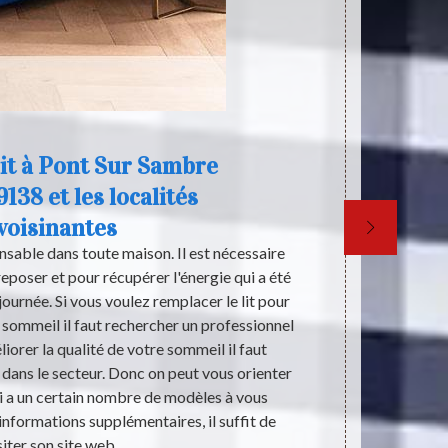
lit à Pont Sur Sambre
9138 et les localités
voisinantes
ensable dans toute maison. Il est nécessaire
Chaque être h
eposer et pour récupérer l'énergie qui a été
par des stric
journée. Si vous voulez remplacer le lit pour
lit est l’un 
e sommeil il faut rechercher un professionnel
santé humain
iorer la qualité de votre sommeil il faut
un achat d’u
dans le secteur. Donc on peut vous orienter
pas cher si vo
 a un certain nombre de modèles à vous
budgétaire. 
 informations supplémentaires, il suffit de
effet, restez
siter son site web.