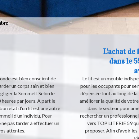
L'achat de 
dans le 5
a
monde est bien conscient de
Le lit est un meuble indisp
rder un corps sain et bien
pour les occupants pour se r
gliger la Sommeil. Selon le
dépensée tout au long de la 
 heures par jours. A part le
améliorer la qualité de votr
bon état d’un lit est une autre
dans le secteur pour amél
mmeil d’un individu. Pour
rechercher un professionnel 
 ne pas tarder à effectuer un
vers TOP LITERIE 59 qui
vos attentes.
proposer. Afin d'avoir les
vi