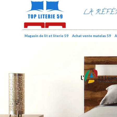
LA RÉFÉ
Magasin de lit et literie 59
Achat vente matelas 59
A