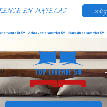
RENCE EN MATELAS
indis
chat vente lit 59
Achat vente sommier 59
Magasin de sommier 59