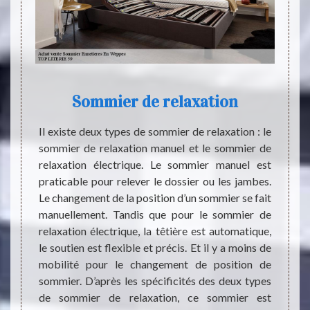
Sommier de relaxation
e votre
Il existe deux types de sommier de relaxation : le
Pour u
éco est
sommier de relaxation manuel et le sommier de
consei
ypes de
relaxation électrique. Le sommier manuel est
sommie
lité et
praticable pour relever le dossier ou les jambes.
aéré e
es d’un
Le changement de la position d’un sommier se fait
synthé
ur dans
manuellement. Tandis que pour le sommier de
: il y
ouvez
relaxation électrique, la têtière est automatique,
corbe
n tissu
le soutien est flexible et précis. Et il y a moins de
relaxa
e. Vous
mobilité pour le changement de position de
matelas
e votre
sommier. D’après les spécificités des deux types
essent
dapté à
de sommier de relaxation, ce sommier est
pour l