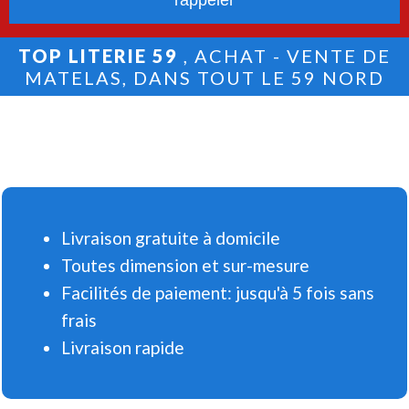
TOP LITERIE 59
, ACHAT - VENTE DE
MATELAS, DANS TOUT LE 59 NORD
Livraison gratuite à domicile
Toutes dimension et sur-mesure
Facilités de paiement: jusqu'à 5 fois sans
frais
Livraison rapide