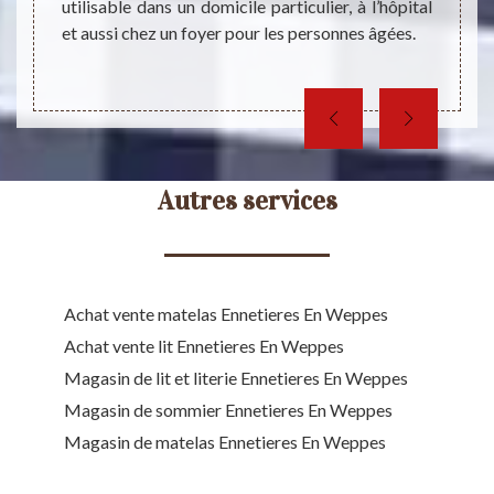
utilisable dans un domicile particulier, à l’hôpital
surto
et aussi chez un foyer pour les personnes âgées.
sommei
Autres services
Achat vente matelas Ennetieres En Weppes
Achat vente lit Ennetieres En Weppes
Magasin de lit et literie Ennetieres En Weppes
Magasin de sommier Ennetieres En Weppes
Magasin de matelas Ennetieres En Weppes