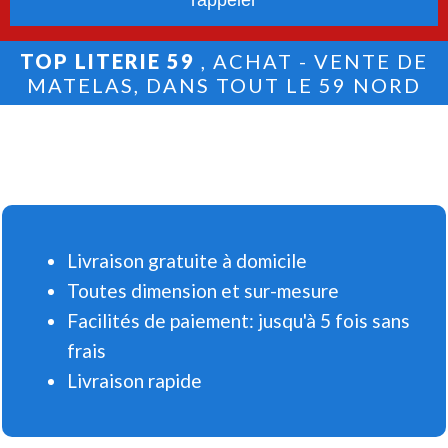
TOP LITERIE 59
, ACHAT - VENTE DE
MATELAS, DANS TOUT LE 59 NORD
Livraison gratuite à domicile
Toutes dimension et sur-mesure
Facilités de paiement: jusqu'à 5 fois sans
frais
Livraison rapide