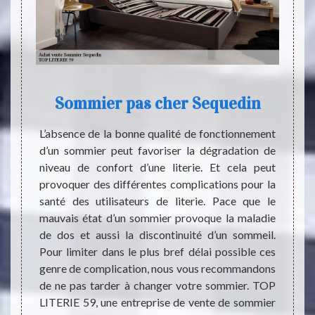
Sommier pas cher Sequedin
tuation
L’absence de la bonne qualité de fonctionnement
ise, il
d’un sommier peut favoriser la dégradation de
Les som
anière
niveau de confort d’une literie. Et cela peut
sont u
afin de
provoquer des différentes complications pour la
Sommei
de tous
santé des utilisateurs de literie. Pace que le
import
qualité
mauvais état d’un sommier provoque la maladie
cas de
site un
de dos et aussi la discontinuité d’un sommeil.
réveil
posons,
Pour limiter dans le plus bref délai possible ces
secteu
mmier à
genre de complication, nous vous recommandons
faire 
z votre
de ne pas tarder à changer votre sommier. TOP
tous 
erme de
LITERIE 59, une entreprise de vente de sommier
propos