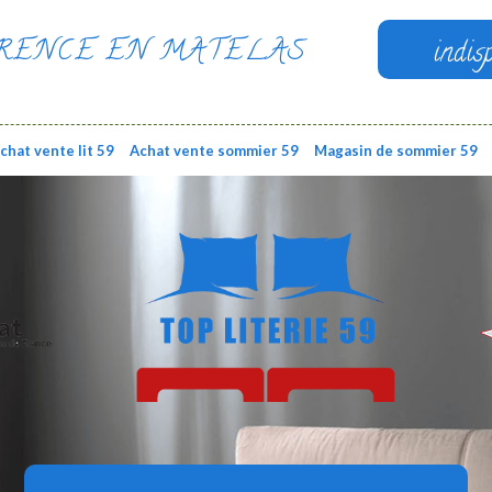
RENCE EN MATELAS
indis
chat vente lit 59
Achat vente sommier 59
Magasin de sommier 59