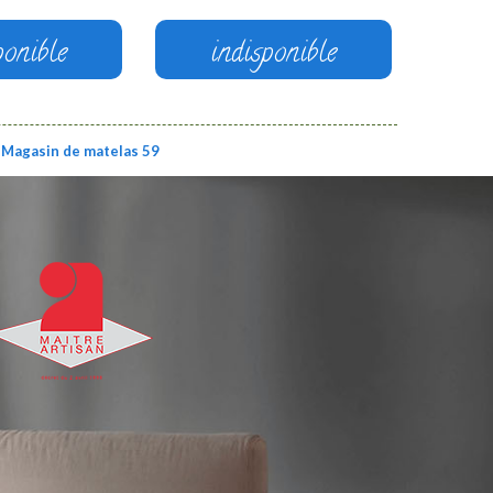
ponible
indisponible
Magasin de matelas 59