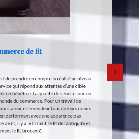
merce de lit
st de prendre en compte la réalité au niveau
Le lit est un 
service qui répond aux attentes d’une cible
que cet e
ir un bénéfice. La qualité de service joue un
tranquillité
 monde du commerce. Pour un travail de
l’innovation 
fabricateur et le vendeur font de leurs mieux
nous sert ef
bien performant avec une apparence pas
une grande
lit, il y a le lit neuf, le lit de l’antiquité et
familial. Ac
ment le lit brocanté.
mom