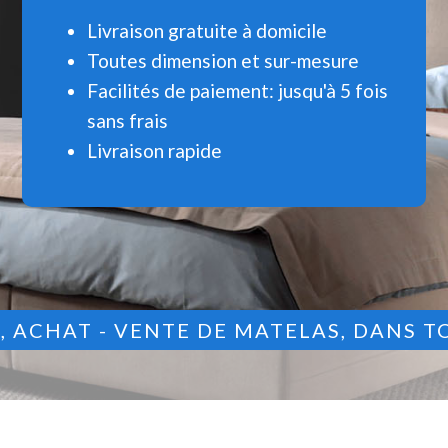
Livraison gratuite à domicile
Toutes dimension et sur-mesure
Facilités de paiement: jusqu'à 5 fois
sans frais
Livraison rapide
9
, ACHAT - VENTE DE MATELAS, DANS T