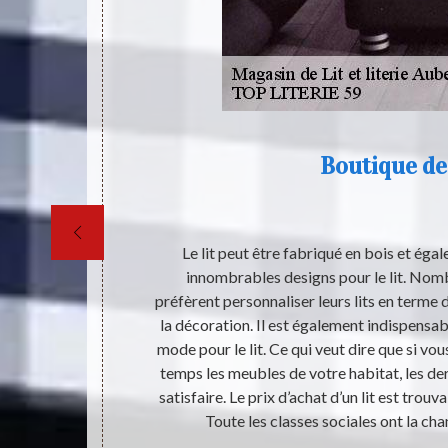
Boutique de 
’absence ou
Le lit peut être fabriqué en bois et égal
. C’est-à-dire,
innombrables designs pour le lit. Nomb
assurer ses
préfèrent personnaliser leurs lits en terme
dividu devient
la décoration. Il est également indispensabl
rouble
mode pour le lit. Ce qui veut dire que si v
 qui veut dire
temps les meubles de votre habitat, les dern
étudiants, les
satisfaire. Le prix d’achat d’un lit est trouv
 stabilité de
Toute les classes sociales ont la cha
our votre