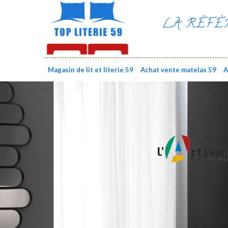
LA RÉFÉ
Magasin de lit et literie 59
Achat vente matelas 59
A