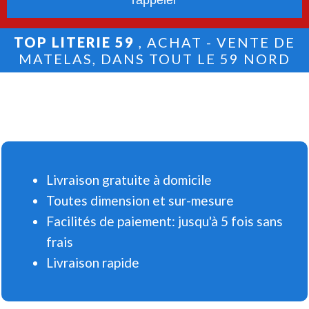
TOP LITERIE 59
, ACHAT - VENTE DE
MATELAS, DANS TOUT LE 59 NORD
Livraison gratuite à domicile
Toutes dimension et sur-mesure
Facilités de paiement: jusqu'à 5 fois sans
frais
Livraison rapide