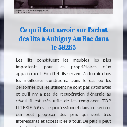
le
Ce qu'il faut savoir sur l'achat
des lits à Aubigny Au Bac dans
TOP LI
le 59265
l’adre
t pas à
vendons
st très
Les lits constituent les meubles les plus
plusi
 en bon
importants pour les propriétaires d'un
utilis
céder à
appartement. En effet, ils servent à dormir dans
égale
Sommeil
les meilleures conditions. Dans le cas où les
person
 est un
personnes qui les utilisent ne sont pas satisfaites
pas hé
pouvoir
et qu'il n'y a pas de récupération d'énergie au
penso
contact
réveil, il est très utile de les remplacer. TOP
occupé
son site
LITERIE 59 est le professionnel dans ce secteur
site q
ui sont
qui peut proposer des prix qui sont très
passer
tes les
intéressants et accessibles à tous. De plus, il peut