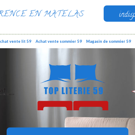
RENCE EN MATELAS
indis
chat vente lit 59
Achat vente sommier 59
Magasin de sommier 59