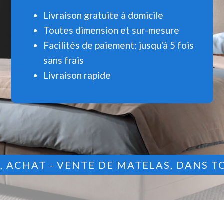
Livraison gratuite à domicile
Toutes dimension et sur-mesure
Facilités de paiement: jusqu'à 5 fois
sans frais
Livraison rapide
9
, ACHAT - VENTE DE MATELAS, DANS T