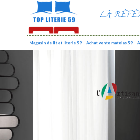
LA RÉFÉ
Magasin de lit et literie 59
Achat vente matelas 59
A