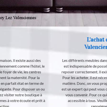
L'achat 
Valencie
 maison. Il existe aussi des
Les différents meubles dans 
idiennement comme l’hôtel, le
est indispensable de posséde
e foyer de vie, les centres
reposer correctement. Il exi
ement la maternité. Pour la
Pour les acheter, il est néc
t en parfait état en terme de
matière. Donc, on vous pro
légante. Pour disposer un ou
est un expert qui peut vous 
lez visiter notre boutique à
vous convenir. Pour ce qui 
es à votre écoute et prêt à
accessible à tous. Veuille
action.
renseign