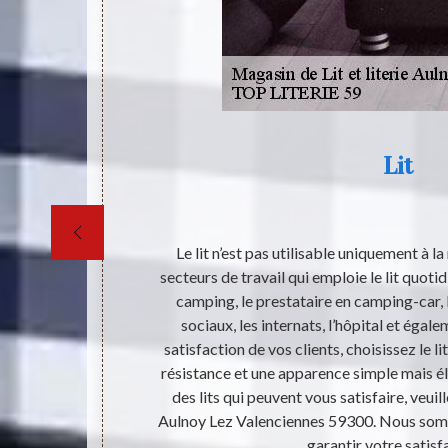
Lit
 pas nier aussi
Le lit n’est pas utilisable uniquement à la
t en toute
secteurs de travail qui emploie le lit quot
 une place où
camping, le prestataire en camping-car, l
n matériel qui
sociaux, les internats, l’hôpital et égal
ce que cela a
satisfaction de vos clients, choisissez le li
l ainsi que
résistance et une apparence simple mais é
iez passer un
des lits qui peuvent vous satisfaire, veuil
rme.
Aulnoy Lez Valenciennes 59300. Nous somm
garantir votre satisf