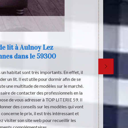
de lit à Aulnoy Lez
nnes dans le 59300
un habitat sont très importants. En effet, il
Dans un magas
r un lit. Il est utile pour dormir afin de se
chambre à c
ste une multitude de modèles sur le marché.
sommier, 
essaire de contacter des professionnels en la
d’oreiller et
pose de vous adresser à TOP LITERIE 59. Il
literie est
donner des conseils sur les modèles qui vont
types de mat
concerne le prix, il est très intéressant et
sont tous ré
z visiter son site web pour recueillir les
pour laquel
ements complémentaires.