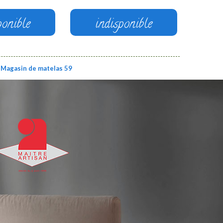
ponible
indisponible
Magasin de matelas 59