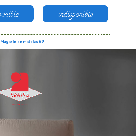
ponible
indisponible
Magasin de matelas 59