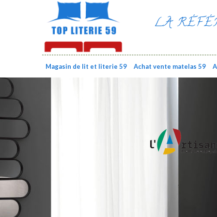
LA RÉFÉ
Magasin de lit et literie 59
Achat vente matelas 59
A