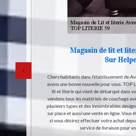
Magasin de lit et lit
Sur Help
ante : Avesnes
Chers habitants dans l’établissement de A
. Il existe des
avons une bonne nouvelle pour vous. TOP L
 fabrication de
lit et literie qui vient de débarqué dans v
désirez
vendons tous les matériels de couchage avec
iter à nous
plusieurs types et des innombrables design
nnes qui sont
sur place et aussi une vente en ligne. Vous êt
vous pouvez
si vous désirez effectuer votre achat dep
nde.
service de livraison pour vo