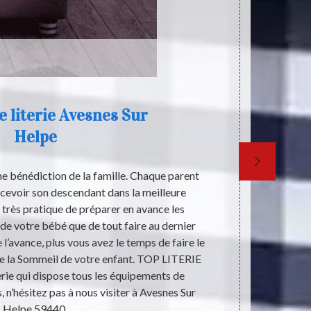
 literie Avesnes Sur
Helpe
ne bénédiction de la famille. Chaque parent
Dormir dan
ecevoir son descendant dans la meilleure
satisfaisant
t très pratique de préparer en avance les
sentira le
e votre bébé que de tout faire au dernier
impacts du
l’avance, plus vous avez le temps de faire le
s’adaptera ja
de la Sommeil de votre enfant. TOP LITERIE
vous mettez 
erie qui dispose tous les équipements de
corps s’em
 n’hésitez pas à nous visiter à Avesnes Sur
tardez pas 
Helpe 59440.