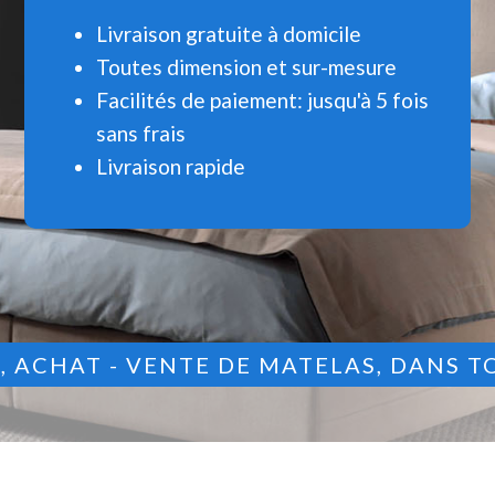
Livraison gratuite à domicile
Toutes dimension et sur-mesure
Facilités de paiement: jusqu'à 5 fois
sans frais
Livraison rapide
9
, ACHAT - VENTE DE MATELAS, DANS T