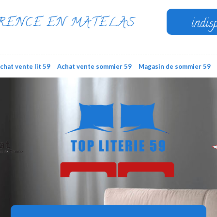
RENCE EN MATELAS
indis
chat vente lit 59
Achat vente sommier 59
Magasin de sommier 59