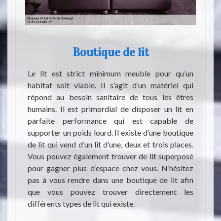
e
Boutique de lit
tout le
Le lit est strict minimum meuble pour qu’un
TOP LI
. Tout
habitat soit viable. Il s’agit d’un matériel qui
l’adr
n et un
répond au besoin sanitaire de tous les êtres
vendons
ssible
humains. Il est primordial de disposer un lit en
plusi
d votre
parfaite performance qui est capable de
utilis
mise en
supporter un poids lourd. Il existe d’une boutique
égale
e et la
de lit qui vend d’un lit d’une, deux et trois places.
person
Sommeil
Vous pouvez également trouver de lit superposé
pas hé
vention
pour gagner plus d’espace chez vous. N’hésitez
penso
équipez
pas à vous rendre dans une boutique de lit afin
occupé
rie qui
que vous pouvez trouver directement les
site q
différents types de lit qui existe.
passer