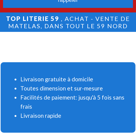
TOP LITERIE 59
, ACHAT - VENTE DE
MATELAS, DANS TOUT LE 59 NORD
Livraison gratuite à domicile
Toutes dimension et sur-mesure
Facilités de paiement: jusqu'à 5 fois sans
frais
Livraison rapide