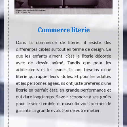
Commerce literie
L'ac
 grande
Dans la commerce de literie, il existe des
Les li
 existe
différentes cibles surtout en terme de design. Ce
néglig
 cette
que les enfants aiment, c’est la literie décorée
import
besoins
avec de dessin animé. Tandis que pour les
état. 
gement,
adolescents et les jeunes, ils ont besoins d’une
des re
ment les
literie qui rappel leurs idoles. Et pour les adultes
commen
d’avoir
et les personnes âgées, ils ont juste préférés d’une
profes
r cette
literie en parfait état, en grande performance et
achete
est fait
qui dure longtemps. Savoir répondre à ses goûts
avec lu
s êtres
pour le sexe féminin et masculin vous permet de
web. S
achat.
garantir la grande évolution de votre métier.
très i
bourse