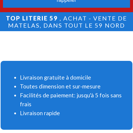
TOP LITERIE 59
, ACHAT - VENTE DE
MATELAS, DANS TOUT LE 59 NORD
Livraison gratuite à domicile
Toutes dimension et sur-mesure
Facilités de paiement: jusqu'à 5 fois sans
frais
Livraison rapide