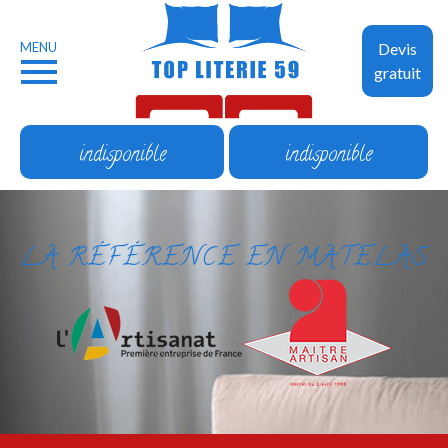
MENU
Devis
gratuit
indisponible
indisponible
LA RÉFÉRENCE EN MATELAS