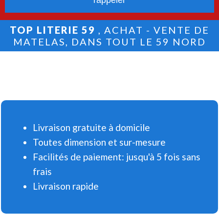
TOP LITERIE 59
, ACHAT - VENTE DE
MATELAS, DANS TOUT LE 59 NORD
Livraison gratuite à domicile
Toutes dimension et sur-mesure
Facilités de paiement: jusqu'à 5 fois sans
frais
Livraison rapide