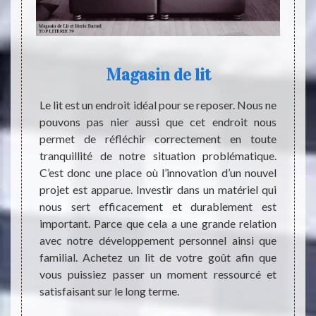
 à
Magasin de lit
es à
Le lit est un endroit idéal pour se reposer. Nous ne
Le but
pouvons pas nier aussi que cet endroit nous
ne pa
permet de réfléchir correctement en toute
intelle
nts qui
tranquillité de notre situation problématique.
long c
fet, il
C’est donc une place où l’innovation d’un nouvel
donc d
ents de
projet est apparue. Investir dans un matériel qui
de la 
 bonne
nous sert efficacement et durablement est
pour n
er des
important. Parce que cela a une grande relation
c’est 
er. TOP
avec notre développement personnel ainsi que
soi en
e très
familial. Achetez un lit de votre goût afin que
notre
t aussi
vous puissiez passer un moment ressourcé et
insépa
élevés.
satisfaisant sur le long terme.
notre 
ements
des m