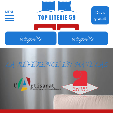
MENU
Devis
gratuit
indisponible
indisponible
LA RÉFÉRENCE EN MATELAS