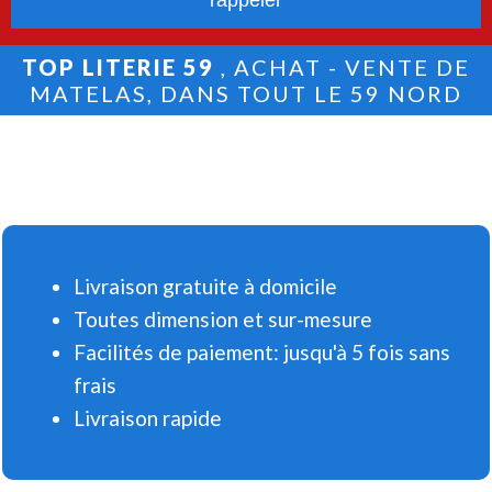
TOP LITERIE 59
, ACHAT - VENTE DE
MATELAS, DANS TOUT LE 59 NORD
Livraison gratuite à domicile
Toutes dimension et sur-mesure
Facilités de paiement: jusqu'à 5 fois sans
frais
Livraison rapide