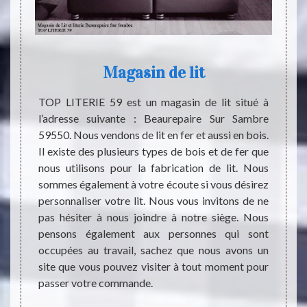
Magasin de lit
te des
TOP LITERIE 59 est un magasin de lit situé à
Le lit
ign. Ce
l’adresse suivante : Beaurepaire Sur Sambre
Que ce
décorée
59550. Nous vendons de lit en fer et aussi en bois.
social,
ur les
Il existe des plusieurs types de bois et de fer que
reste 
s d’une
nous utilisons pour la fabrication de lit. Nous
de tou
 adultes
sommes également à votre écoute si vous désirez
perfor
és d’une
personnaliser votre lit. Nous vous invitons de ne
correc
ance et
pas hésiter à nous joindre à notre siège. Nous
les bru
s goûts
pensons également aux personnes qui sont
Si vous
rmet de
occupées au travail, sachez que nous avons un
recomm
r.
site que vous pouvez visiter à tout moment pour
auprès
passer votre commande.