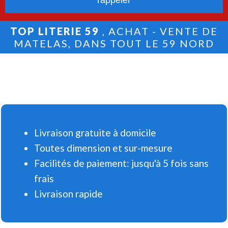
TOP LITERIE 59
, ACHAT - VENTE DE
MATELAS, DANS TOUT LE 59 NORD
Livraison gratuite à domicile
Toutes dimension et sur-mesure
Facilités de paiement: jusqu'à 5 fois sans
frais
Livraison rapide