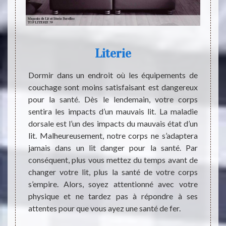
Literie
M
 sommes
Dormir dans un endroit où les équipements de
Les en
endroit
couchage sont moins satisfaisant est dangereux
famill
santé.
pour la santé. Dès le lendemain, votre corps
recev
lit. Ce
sentira les impacts d’un mauvais lit. La maladie
condi
e et le
dorsale est l’un des impacts du mauvais état d’un
prépar
changé
lit. Malheureusement, notre corps ne s’adaptera
de vo
laçable
jamais dans un lit danger pour la santé. Par
moment
la nous
conséquent, plus vous mettez du temps avant de
avez 
oser un
changer votre lit, plus la santé de votre corps
sécur
e goût.
s’empire. Alors, soyez attentionné avec votre
LITERI
de TOP
physique et ne tardez pas à répondre à ses
tous 
 le lit
attentes pour que vous ayez une santé de fer.
Alors,
59740