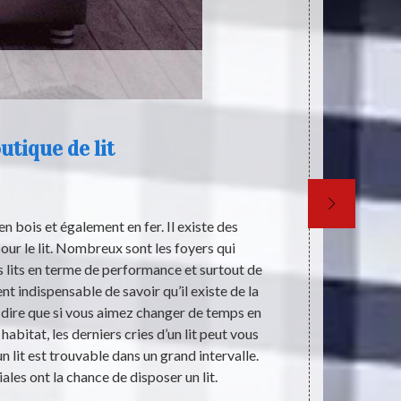
utique de lit
en bois et également en fer. Il existe des
Les différent
ur le lit. Nombreux sont les foyers qui
est indispen
s lits en terme de performance et surtout de
reposer corre
nt indispensable de savoir qu’il existe de la
Pour les ache
t dire que si vous aimez changer de temps en
matière. Don
abitat, les derniers cries d’un lit peut vous
est un expert
’un lit est trouvable dans un grand intervalle.
vous conven
ales ont la chance de disposer un lit.
accessible