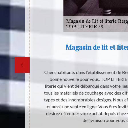
Magasin de lit et lit
soit dans un
Chers habitants dans l’établissement de B
oyer classique,
bonne nouvelle pour vous. TOP LITERIE 5
e tous les
literie qui vient de débarqué dans votre li
st capable de
tous les matériels de couchage avec des diff
 les bruits ou
types et des innombrables designs. Nous ef
tion d’acheter
et aussi une vente en ligne. Vous êtes invité
e achat auprès
désirez effectuer votre achat depuis chez
de livraison pour vous s