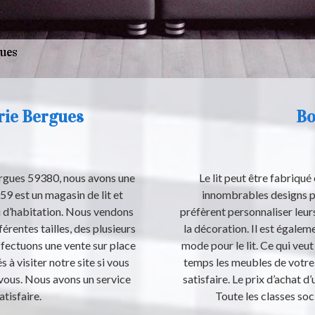
erie Bergues
Bo
ergues 59380, nous avons une
Le lit peut être fabriqué 
9 est un magasin de lit et
innombrables designs po
eu d’habitation. Nous vendons
préfèrent personnaliser leur
érentes tailles, des plusieurs
la décoration. Il est égaleme
fectuons une vente sur place
mode pour le lit. Ce qui veu
s à visiter notre site si vous
temps les meubles de votre h
 vous. Nous avons un service
satisfaire. Le prix d’achat d
atisfaire.
Toute les classes soci