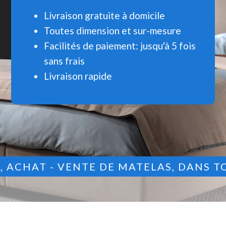
Livraison gratuite à domicile
Toutes dimension et sur-mesure
Facilités de paiement: jusqu'à 5 fois
sans frais
Livraison rapide
9
, ACHAT - VENTE DE MATELAS, DANS T