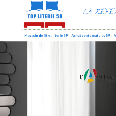
LA RÉFÉ
Magasin de lit et literie 59
Achat vente matelas 59
A