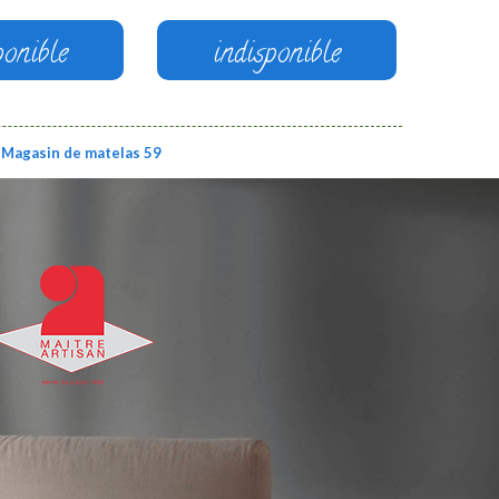
ponible
indisponible
Magasin de matelas 59