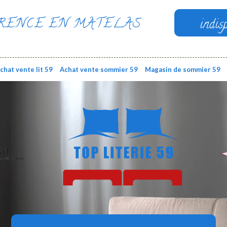
RENCE EN MATELAS
indis
chat vente lit 59
Achat vente sommier 59
Magasin de sommier 59