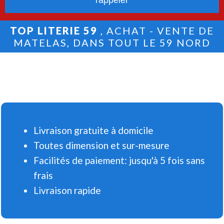
TOP LITERIE 59
, ACHAT - VENTE DE
MATELAS, DANS TOUT LE 59 NORD
Livraison gratuite à domicile
Toutes dimension et sur-mesure
Facilités de paiement: jusqu'à 5 fois sans
frais
Livraison rapide