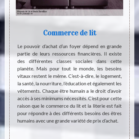
Commerce de lit
e causé
Le pouvoir d’achat d’un foyer dépend en grande
Le com
ommeil.
partie de leurs ressources financières. Il existe
Même s
à-dire,
des différentes classes sociales dans cette
annuel
 force
planète. Mais pour tout le monde, les besoins
prend
lières.
vitaux restent le même. C’est-à-dire, le logement,
équip
ndividu
la santé, la nourriture, l’éducation et également les
contin
ilement
vêtements. Chaque être humain a le droit d’avoir
repose
absence
accès à ses minimums nécessités. C’est pour cette
pas d’
 que la
raison que le commerce du lit et la literie est fait
le goû
en pour
pour répondre à des différents besoins des êtres
besoi
illeurs.
humains avec une grande variété de prix d’achat.
commer
eil, il
soit p
it pour
offerts