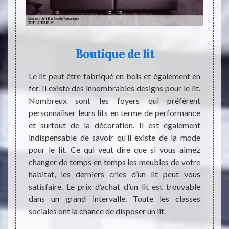
chat
Boutique de lit
 le
Le lit peut être fabriqué en bois et également en
Le com
fer. Il existe des innombrables designs pour le lit.
Même s
Nombreux sont les foyers qui préfèrent
annuel
s plus
personnaliser leurs lits en terme de performance
prend
s d'un
et surtout de la décoration. Il est également
équip
ir dans
indispensable de savoir qu’il existe de la mode
contin
 où les
pour le lit. Ce qui veut dire que si vous aimez
repose
sfaites
changer de temps en temps les meubles de votre
pas d’
rgie au
habitat, les derniers cries d’un lit peut vous
le goû
er. TOP
satisfaire. Le prix d’achat d’un lit est trouvable
besoi
secteur
dans un grand intervalle. Toute les classes
commer
t très
sociales ont la chance de disposer un lit.
soit p
 il peut
offerts