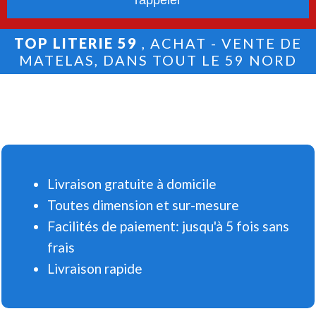
TOP LITERIE 59
, ACHAT - VENTE DE
MATELAS, DANS TOUT LE 59 NORD
Livraison gratuite à domicile
Toutes dimension et sur-mesure
Facilités de paiement: jusqu'à 5 fois sans
frais
Livraison rapide