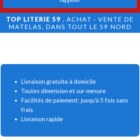
TOP LITERIE 59
, ACHAT - VENTE DE
MATELAS, DANS TOUT LE 59 NORD
Livraison gratuite à domicile
Toutes dimension et sur-mesure
Facilités de paiement: jusqu'à 5 fois sans
frais
Livraison rapide