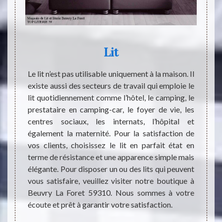
 La
Lit
Le lit n’est pas utilisable uniquement à la maison. Il
Le lit
existe aussi des secteurs de travail qui emploie le
fer. Il
 il est
lit quotidiennement comme l’hôtel, le camping, le
Nombr
er aux
prestataire en camping-car, le foyer de vie, les
person
rs pour
centres sociaux, les internats, l’hôpital et
et sur
ommeil
également la maternité. Pour la satisfaction de
indisp
 éviter
vos clients, choisissez le lit en parfait état en
pour l
dant la
terme de résistance et une apparence simple mais
change
vec des
élégante. Pour disposer un ou des lits qui peuvent
habita
à votre
vous satisfaire, veuillez visiter notre boutique à
satisf
même le
Beuvry La Foret 59310. Nous sommes à votre
dans 
ez TOP
écoute et prêt à garantir votre satisfaction.
sociale
ouvable