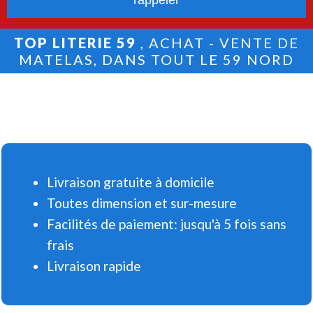
TOP LITERIE 59
, ACHAT - VENTE DE
MATELAS, DANS TOUT LE 59 NORD
Livraison gratuite à domicile
Toutes dimension et sur-mesure
Facilités de paiement: jusqu'à 5 fois sans
frais
Livraison rapide