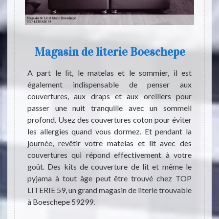
Magasin de literie Boeschepe
e causé
A part le lit, le matelas et le sommier, il est
La san
ommeil.
également indispensable de penser aux
monde
à-dire,
couvertures, aux draps et aux oreillers pour
commen
 force
passer une nuit tranquille avec un sommeil
menta
lières.
profond. Usez des couvertures coton pour éviter
d’atte
ndividu
les allergies quand vous dormez. Et pendant la
corps 
ilement
journée, revêtir votre matelas et lit avec des
place 
absence
couvertures qui répond effectivement à votre
régula
 que la
goût. Des kits de couverture de lit et même le
joue a
en pour
pyjama à tout âge peut être trouvé chez TOP
des in
illeurs.
LITERIE 59, un grand magasin de literie trouvable
votre 
eil, il
à Boeschepe 59299.
respec
it pour