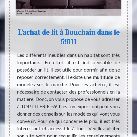
ain
L'achat de lit à Bouchain dans le
59111
n de la
Le com
ux pour
Même s
Les différents meubles dans un habitat sont très
lleure
annuel
importants. En effet, il est indispensable de
que de
prend
posséder un lit. Il est utile pour dormir afin de se
ouchage
équip
reposer correctement. Il existe une multitude de
ernier
contin
modèles sur le marché. Pour les acheter, il est
us vous
repose
nécessaire de contacter des professionnels en la
our la
pas d’
matière. Donc, on vous propose de vous adresser
t. TOP
le goû
à TOP LITERIE 59. Il est un expert qui peut vous
dispose
besoi
donner des conseils sur les modèles qui vont vous
 bébé.
commer
convenir. Pour ce qui concerne le prix, il est très
ouchain
soit p
intéressant et accessible à tous. Veuillez visiter
offerts
son site web pour recueillir les renseignements