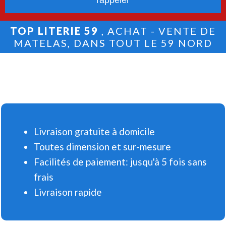
TOP LITERIE 59
, ACHAT - VENTE DE
MATELAS, DANS TOUT LE 59 NORD
Livraison gratuite à domicile
Toutes dimension et sur-mesure
Facilités de paiement: jusqu'à 5 fois sans
frais
Livraison rapide