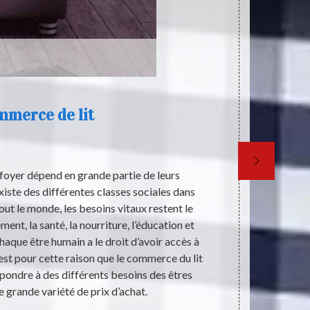
merce de lit
 foyer dépend en grande partie de leurs
L’idéologie d
existe des différentes classes sociales dans
de la socié
out le monde, les besoins vitaux restent le
précise afin 
ent, la santé, la nourriture, l’éducation et
rôle imp
aque être humain a le droit d’avoir accès à
commercialisa
st pour cette raison que le commerce du lit
pour con
 répondre à des différents besoins des êtres
ignorante. Dan
 grande variété de prix d’achat.