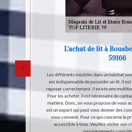
66
L'achat de lit à Bousb
59166
les maisons. En
Les différents meubles dans un habitat sont 
t en bon état.
est indispensable de posséder un lit. Il est
cements si la
reposer correctement. Il existe une multit
RIE 59 est un
Pour les acheter, il est nécessaire de conta
meubles. Afin
matière. Donc, on vous propose de vous ad
 son site web.
est un expert qui peut vous donner des cons
essants et
vous convenir. Pour ce qui concerne le prix
accessible à tous. Veuillez visiter son s
renseignements complém