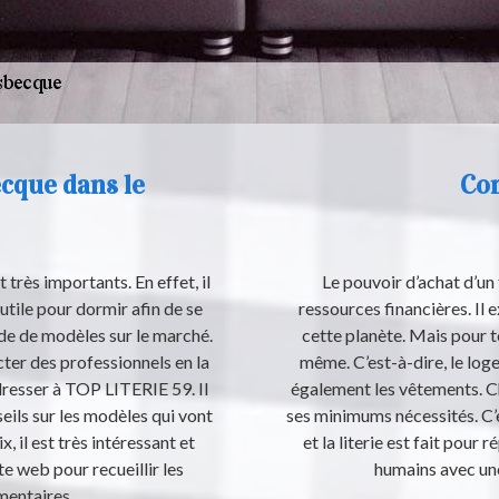
ecque dans le
Com
très importants. En effet, il
Le pouvoir d’achat d’un
 utile pour dormir afin de se
ressources financières. Il 
ude de modèles sur le marché.
cette planète. Mais pour t
cter des professionnels en la
même. C’est-à-dire, le logem
resser à TOP LITERIE 59. Il
également les vêtements. Ch
eils sur les modèles qui vont
ses minimums nécessités. C’e
, il est très intéressant et
et la literie est fait pour
ite web pour recueillir les
humains avec une
entaires.