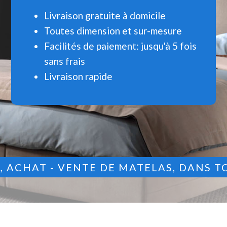
Livraison gratuite à domicile
Toutes dimension et sur-mesure
Facilités de paiement: jusqu'à 5 fois
sans frais
Livraison rapide
9
, ACHAT - VENTE DE MATELAS, DANS T