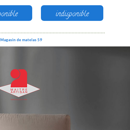
ponible
indisponible
Magasin de matelas 59