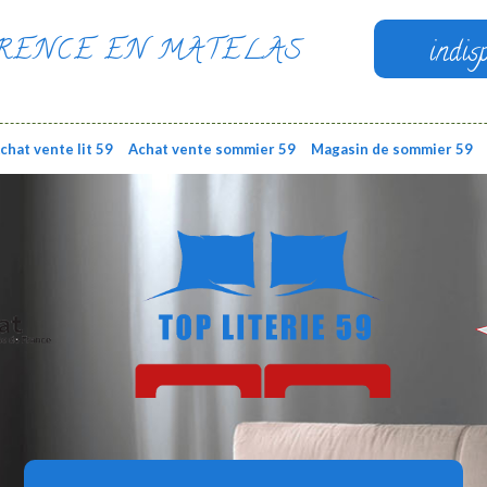
RENCE EN MATELAS
indis
chat vente lit 59
Achat vente sommier 59
Magasin de sommier 59