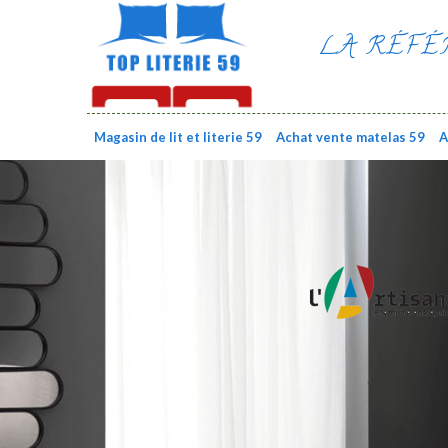
LA RÉFÉ
Magasin de lit et literie 59
Achat vente matelas 59
A