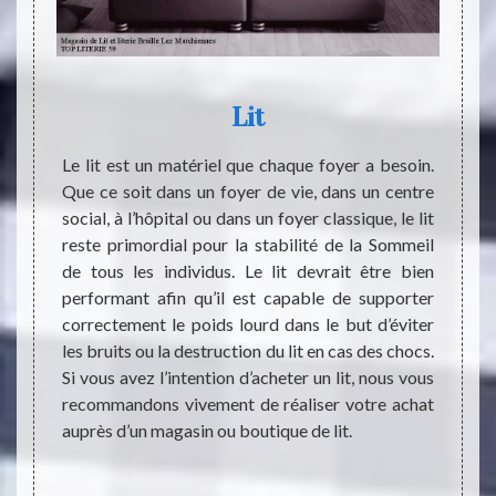
Lit
’est de
Le lit est un matériel que chaque foyer a besoin.
Il exi
ement,
Que ce soit dans un foyer de vie, dans un centre
par l’
ste d’un
social, à l’hôpital ou dans un foyer classique, le lit
Premiè
Il faut
reste primordial pour la stabilité de la Sommeil
l’ins
gné par
de tous les individus. Le lit devrait être bien
nécess
t faire
performant afin qu’il est capable de supporter
Ensuit
éponse,
correctement le poids lourd dans le but d’éviter
devien
eant le
les bruits ou la destruction du lit en cas des chocs.
dans u
soin de
Si vous avez l’intention d’acheter un lit, nous vous
d’une 
ps est
recommandons vivement de réaliser votre achat
carenc
teindre
auprès d’un magasin ou boutique de lit.
les étu
ir dans
Suite 
ter de
est re