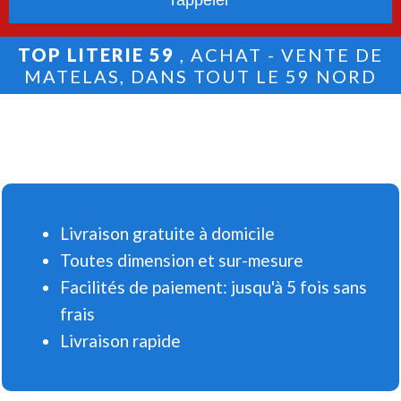
TOP LITERIE 59
, ACHAT - VENTE DE
MATELAS, DANS TOUT LE 59 NORD
Livraison gratuite à domicile
Toutes dimension et sur-mesure
Facilités de paiement: jusqu'à 5 fois sans
frais
Livraison rapide