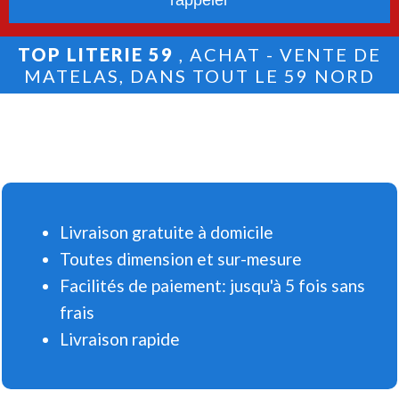
TOP LITERIE 59
, ACHAT - VENTE DE
MATELAS, DANS TOUT LE 59 NORD
Livraison gratuite à domicile
Toutes dimension et sur-mesure
Facilités de paiement: jusqu'à 5 fois sans
frais
Livraison rapide