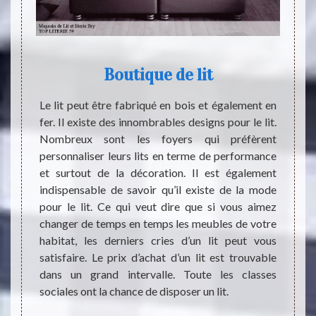
Boutique de lit
besoin.
Le lit peut être fabriqué en bois et également en
Le li
 centre
fer. Il existe des innombrables designs pour le lit.
habita
, le lit
Nombreux sont les foyers qui préfèrent
répond
Sommeil
personnaliser leurs lits en terme de performance
humain
re bien
et surtout de la décoration. Il est également
parfa
pporter
indispensable de savoir qu’il existe de la mode
suppor
’éviter
pour le lit. Ce qui veut dire que si vous aimez
de lit 
s chocs.
changer de temps en temps les meubles de votre
Vous p
ous vous
habitat, les derniers cries d’un lit peut vous
pour g
e achat
satisfaire. Le prix d’achat d’un lit est trouvable
pas à 
dans un grand intervalle. Toute les classes
que v
sociales ont la chance de disposer un lit.
différe