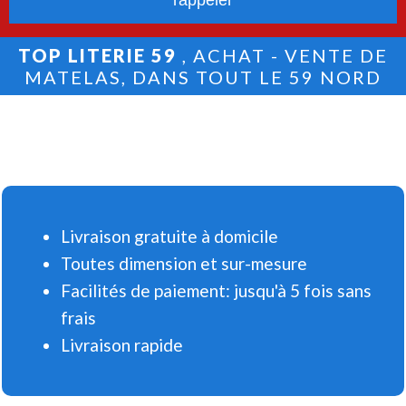
TOP LITERIE 59
, ACHAT - VENTE DE
MATELAS, DANS TOUT LE 59 NORD
Livraison gratuite à domicile
Toutes dimension et sur-mesure
Facilités de paiement: jusqu'à 5 fois sans
frais
Livraison rapide