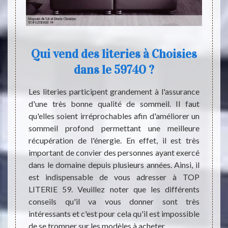
e
Qui vend des literies à Choisies
dans le 59740 ?
tout le
Le lit
. Tout
Que ce
Les literies participent grandement à l'assurance
n et un
social,
d'une très bonne qualité de sommeil. Il faut
ssible
reste 
qu'elles soient irréprochables afin d'améliorer un
d votre
de tou
sommeil profond permettant une meilleure
mise en
perfor
récupération de l'énergie. En effet, il est très
e et la
correc
important de convier des personnes ayant exercé
Sommeil
les bru
dans le domaine depuis plusieurs années. Ainsi, il
vention
Si vous
est indispensable de vous adresser à TOP
équipez
recomm
LITERIE 59. Veuillez noter que les différents
rie qui
auprès
conseils qu'il va vous donner sont très
intéressants et c'est pour cela qu'il est impossible
de se tromper sur les modèles à acheter.