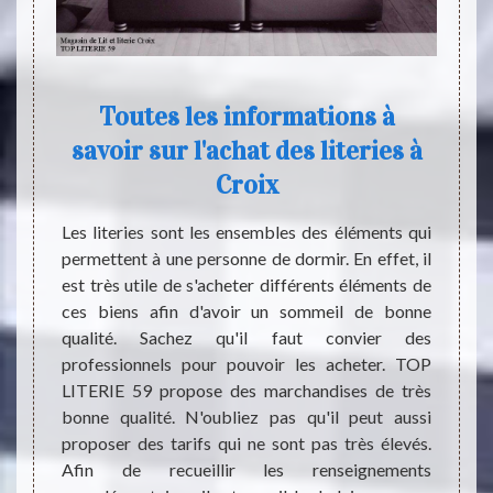
x
Toutes les informations à
savoir sur l'achat des literies à
n de la
Le lit 
Croix
ux pour
pouvo
lleure
perme
Les literies sont les ensembles des éléments qui
que de
tranqu
permettent à une personne de dormir. En effet, il
ouchage
C’est 
est très utile de s'acheter différents éléments de
ernier
projet
ces biens afin d'avoir un sommeil de bonne
us vous
nous 
qualité. Sachez qu'il faut convier des
our la
import
professionnels pour pouvoir les acheter. TOP
t. TOP
avec n
LITERIE 59 propose des marchandises de très
dispose
famili
bonne qualité. N'oubliez pas qu'il peut aussi
 bébé.
vous 
proposer des tarifs qui ne sont pas très élevés.
59170.
satisfa
Afin de recueillir les renseignements