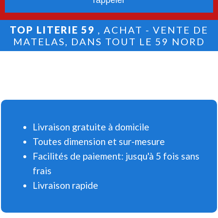
TOP LITERIE 59
, ACHAT - VENTE DE
MATELAS, DANS TOUT LE 59 NORD
Livraison gratuite à domicile
Toutes dimension et sur-mesure
Facilités de paiement: jusqu'à 5 fois sans
frais
Livraison rapide