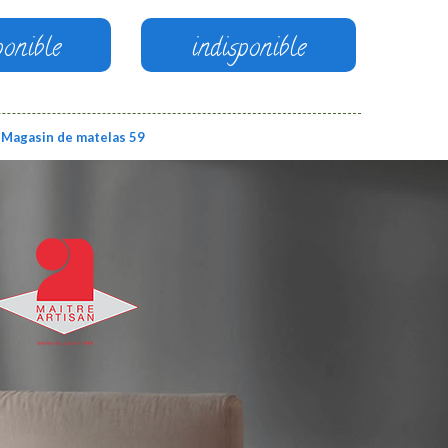
ponible
indisponible
Magasin de matelas 59