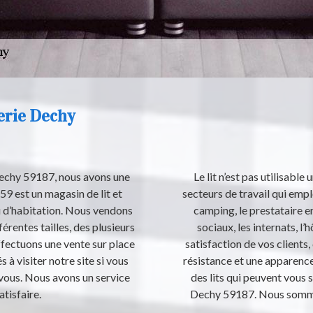
terie Dechy
Dechy 59187, nous avons une
Le lit n’est pas utilisable
9 est un magasin de lit et
secteurs de travail qui empl
eu d’habitation. Nous vendons
camping, le prestataire en
érentes tailles, des plusieurs
sociaux, les internats, l’
fectuons une vente sur place
satisfaction de vos clients,
s à visiter notre site si vous
résistance et une apparence
 vous. Nous avons un service
des lits qui peuvent vous s
atisfaire.
Dechy 59187. Nous sommes