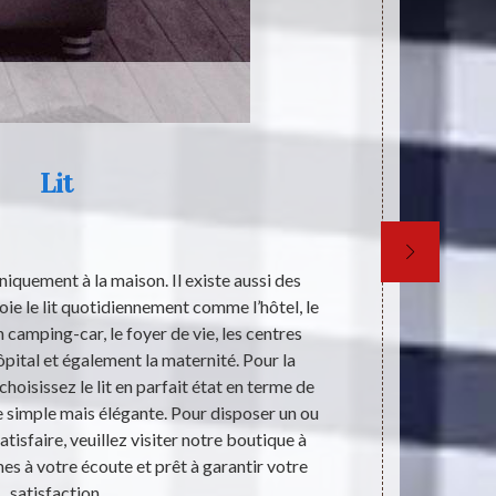
Lit
T
 uniquement à la maison. Il existe aussi des
Les literi
oie le lit quotidiennement comme l’hôtel, le
personne de
 camping-car, le foyer de vie, les centres
éléments de 
hôpital et également la maternité. Pour la
qu'il faut
 choisissez le lit en parfait état en terme de
LITERIE 59 p
 simple mais élégante. Pour disposer un ou
pas qu'il peu
atisfaire, veuillez visiter notre boutique à
de recueilli
 à votre écoute et prêt à garantir votre
satisfaction.