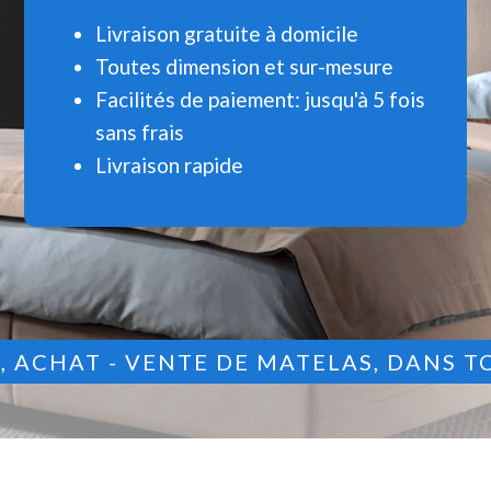
Livraison gratuite à domicile
Toutes dimension et sur-mesure
Facilités de paiement: jusqu'à 5 fois
sans frais
Livraison rapide
9
, ACHAT - VENTE DE MATELAS, DANS T