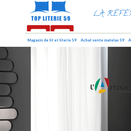
LA RÉFÉ
Magasin de lit et literie 59
Achat vente matelas 59
A