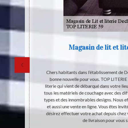
Magasin de lit et li
ans un lit. Le
Chers habitants dans l’établissement de 
onne santé.
bonne nouvelle pour vous. TOP LITERIE 5
 vêtements,
literie qui vient de débarqué dans votre li
nt être changé
tous les matériels de couchage avec des diff
fort qu’il nous
types et des innombrables designs. Nous ef
disposer un lit
et aussi une vente en ligne. Vous êtes invité
us dans un
désirez effectuer votre achat depuis chez
heter le lit
de livraison pour vous s