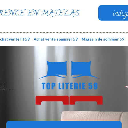
RENCE EN MATELAS
indis
chat vente lit 59
Achat vente sommier 59
Magasin de sommier 59