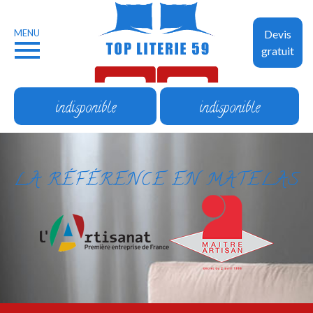
MENU
Devis
gratuit
indisponible
indisponible
LA RÉFÉRENCE EN MATELAS