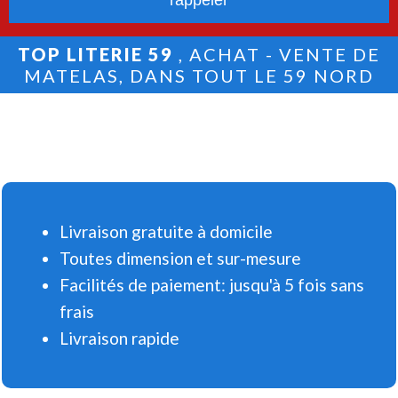
TOP LITERIE 59
, ACHAT - VENTE DE
MATELAS, DANS TOUT LE 59 NORD
Livraison gratuite à domicile
Toutes dimension et sur-mesure
Facilités de paiement: jusqu'à 5 fois sans
frais
Livraison rapide