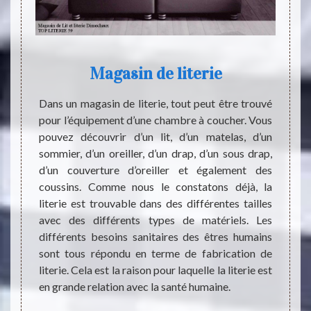
Magasin de literie
’est de
Dans un magasin de literie, tout peut être trouvé
Le lit 
ement,
pour l’équipement d’une chambre à coucher. Vous
existe
ste d’un
pouvez découvrir d’un lit, d’un matelas, d’un
lit qu
Il faut
sommier, d’un oreiller, d’un drap, d’un sous drap,
presta
gné par
d’un couverture d’oreiller et également des
centre
t faire
coussins. Comme nous le constatons déjà, la
égalem
éponse,
literie est trouvable dans des différentes tailles
vos cl
eant le
avec des différents types de matériels. Les
terme 
soin de
différents besoins sanitaires des êtres humains
élégan
ps est
sont tous répondu en terme de fabrication de
vous s
teindre
literie. Cela est la raison pour laquelle la literie est
Dimec
ir dans
en grande relation avec la santé humaine.
et prêt
ter de