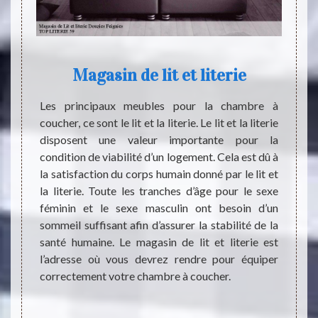
Magasin de lit et literie
ment en
Les principaux meubles pour la chambre à
Le but
 le lit.
coucher, ce sont le lit et la literie. Le lit et la literie
ne pa
fèrent
disposent une valeur importante pour la
intelle
ormance
condition de viabilité d’un logement. Cela est dû à
long c
alement
la satisfaction du corps humain donné par le lit et
donc d
la mode
la literie. Toute les tranches d’âge pour le sexe
de la 
s aimez
féminin et le sexe masculin ont besoin d’un
pour n
e votre
sommeil suffisant afin d’assurer la stabilité de la
c’est 
ut vous
santé humaine. Le magasin de lit et literie est
soi en
ouvable
l’adresse où vous devrez rendre pour équiper
notre
lasses
correctement votre chambre à coucher.
insépa
notre 
des m