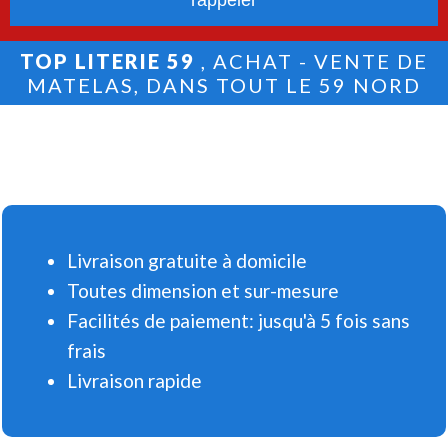
TOP LITERIE 59
, ACHAT - VENTE DE
MATELAS, DANS TOUT LE 59 NORD
Livraison gratuite à domicile
Toutes dimension et sur-mesure
Facilités de paiement: jusqu'à 5 fois sans
frais
Livraison rapide