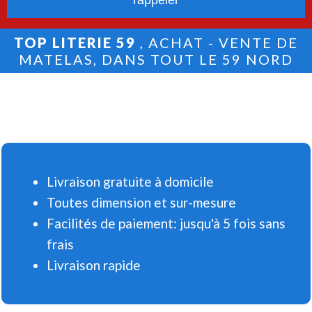
TOP LITERIE 59
, ACHAT - VENTE DE
MATELAS, DANS TOUT LE 59 NORD
Livraison gratuite à domicile
Toutes dimension et sur-mesure
Facilités de paiement: jusqu'à 5 fois sans
frais
Livraison rapide