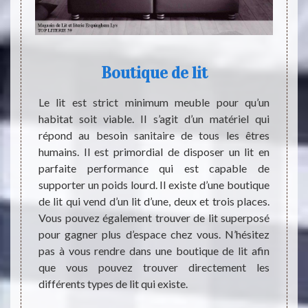
le
Boutique de lit
Le lit est strict minimum meuble pour qu’un
Dès no
habitat soit viable. Il s’agit d’un matériel qui
accuei
t pas à
répond au besoin sanitaire de tous les êtres
que n
st très
humains. Il est primordial de disposer un lit en
Quotid
 en bon
parfaite performance qui est capable de
sont l
céder à
supporter un poids lourd. Il existe d’une boutique
moyen
Sommeil
de lit qui vend d’un lit d’une, deux et trois places.
chaque
 est un
Vous pouvez également trouver de lit superposé
grâce 
pouvoir
pour gagner plus d’espace chez vous. N’hésitez
permet
contact
pas à vous rendre dans une boutique de lit afin
lit bi
son site
que vous pouvez trouver directement les
Rende
ui sont
différents types de lit qui existe.
LITER
tes les
acheter