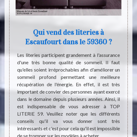
Qui vend des literies à
Escaufourt dans le 59360 ?
 sommes
Dormir
endroit
coucha
Les literies participent grandement à l'assurance
santé.
pour l
d'une très bonne qualité de sommeil. Il faut
lit. Ce
sentir
qu'elles soient irréprochables afin d'améliorer un
e et le
dorsal
sommeil profond permettant une meilleure
changé
lit. M
récupération de l'énergie. En effet, il est très
laçable
jamais
important de convier des personnes ayant exercé
la nous
conséq
dans le domaine depuis plusieurs années. Ainsi, il
oser un
change
est indispensable de vous adresser à TOP
e goût.
s’empi
LITERIE 59. Veuillez noter que les différents
de TOP
physi
conseils qu'il va vous donner sont très
eter le
attent
intéressants et c'est pour cela qu'il est impossible
de se tromper sur les modèles à acheter.