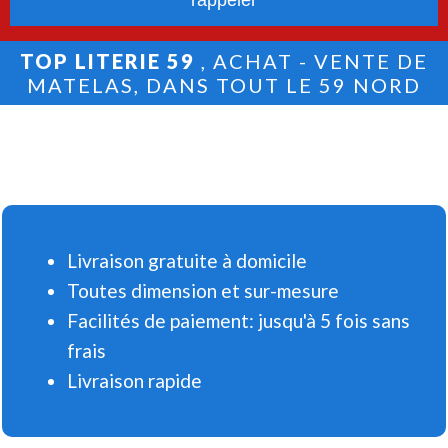
TOP LITERIE 59
, ACHAT - VENTE DE
MATELAS, DANS TOUT LE 59 NORD
Livraison gratuite à domicile
Toutes dimension et sur-mesure
Facilités de paiement: jusqu'à 5 fois sans
frais
Livraison rapide