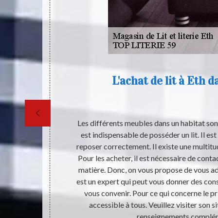
L'achat de lit à Eth d
ble. Il s’agit
Les différents meubles dans un habitat sont 
es humains. Il
est indispensable de posséder un lit. Il est
ui est capable
reposer correctement. Il existe une multit
 qui vend d’un
Pour les acheter, il est nécessaire de conta
ouver de lit
matière. Donc, on vous propose de vous ad
z pas à vous
est un expert qui peut vous donner des cons
 trouver
vous convenir. Pour ce qui concerne le prix
e.
accessible à tous. Veuillez visiter son s
renseignements complém