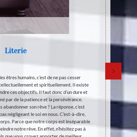
Literie
s êtres humains, c’est de ne pas cesser
Les princip
ellectuellement et spirituellement. Il existe
literie. 
dre ces objectifs. Il faut donc d’un dure et
condition d
é par de la patience et la persévérance.
corps humain d
 abandonner son rêve ? La réponse, c’est
sexe féminin
pas négligeant le soi en nous. C’est-à-dire,
d’assurer la 
 corps. Parce que notre corps est inséparable
l’adresse
indre notre rêve. En effet, n’hésitez pas à
els que vous croyez apporter de meilleur