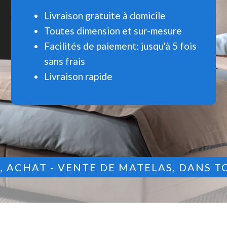
Livraison gratuite à domicile
Toutes dimension et sur-mesure
Facilités de paiement: jusqu'à 5 fois
sans frais
Livraison rapide
9
, ACHAT - VENTE DE MATELAS, DANS T