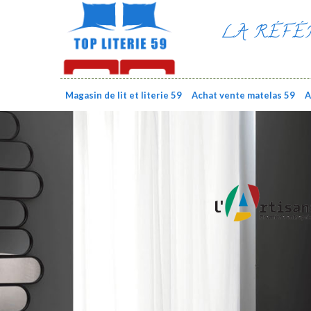
LA RÉFÉ
Magasin de lit et literie 59
Achat vente matelas 59
A