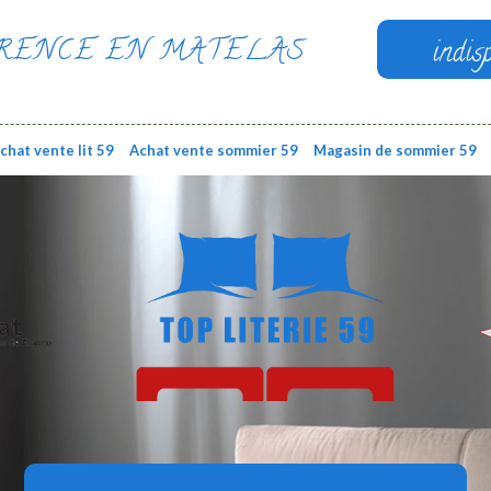
RENCE EN MATELAS
indis
chat vente lit 59
Achat vente sommier 59
Magasin de sommier 59