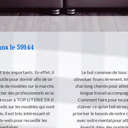
ans le 59144
très importants. En effet, il
Le but commun de tous le
 utile pour dormir afin de se
d’évoluer financièrement, int
ude de modèles sur le marché.
d’un long chemin pour attein
cter des professionnels en la
longue travail accompagn
resser à TOP LITERIE 59. Il
Comment faire pour ne pas
eils sur les modèles qui vont
d’aimer ce qu’on fait en ne 
, il est très intéressant et
prioriser le besoin de notre
ite web pour recueillir les
avec notre mental pour atte
entaires.
investir dans des matéri