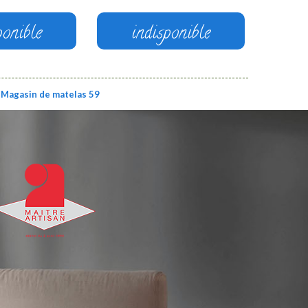
ponible
indisponible
Magasin de matelas 59