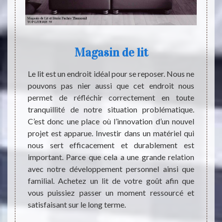
Magasin de lit
 qu’un
Le lit est un endroit idéal pour se reposer. Nous ne
TOP LI
iel qui
pouvons pas nier aussi que cet endroit nous
l’adre
s êtres
permet de réfléchir correctement en toute
Nous v
 lit en
tranquillité de notre situation problématique.
existe
ble de
C’est donc une place où l’innovation d’un nouvel
nous u
outique
projet est apparue. Investir dans un matériel qui
sommes
 places.
nous sert efficacement et durablement est
person
perposé
important. Parce que cela a une grande relation
pas hé
hésitez
avec notre développement personnel ainsi que
penso
it afin
familial. Achetez un lit de votre goût afin que
occupé
nt les
vous puissiez passer un moment ressourcé et
site q
satisfaisant sur le long terme.
passer