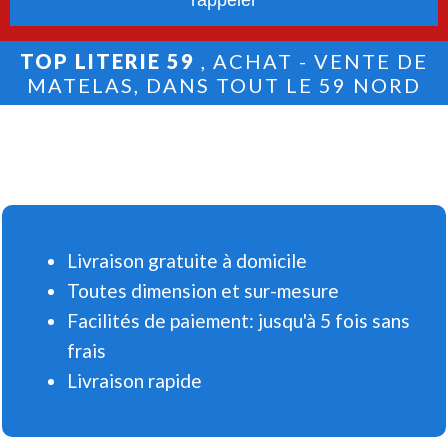
TOP LITERIE 59
, ACHAT - VENTE DE
MATELAS, DANS TOUT LE 59 NORD
Livraison gratuite à domicile
Toutes dimension et sur-mesure
Facilités de paiement: jusqu'à 5 fois sans
frais
Livraison rapide