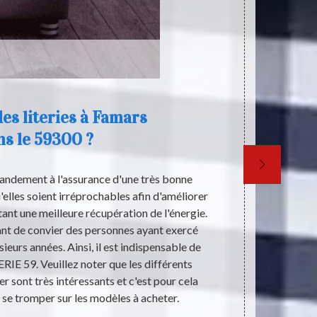
es literies à Famars
ns le 59300 ?
grandement à l'assurance d'une très bonne
Les différent
u'elles soient irréprochables afin d'améliorer
est indispen
nt une meilleure récupération de l'énergie.
reposer corre
rtant de convier des personnes ayant exercé
Pour les ache
ieurs années. Ainsi, il est indispensable de
matière. Don
IE 59. Veuillez noter que les différents
est un expert
er sont très intéressants et c'est pour cela
vous conven
e se tromper sur les modèles à acheter.
accessible