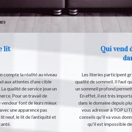
 lit
Qui vend d
da
n compte la réalité au niveau
Les literies participent 
nd aux attentes d’une cible
qualité de sommeil. Il faut q
 La qualité de service joue un
un sommeil profond permetta
rce. Pour un travail de
En effet, il est très impo
le vendeur font de leurs mieux
dans le domaine depuis plus
t avec une apparence pas
vous adresser à TOP LITER
t neuf, le lit de l’antiquité et
conseils qu'il va vous donn
canté.
qu'il est impossible d