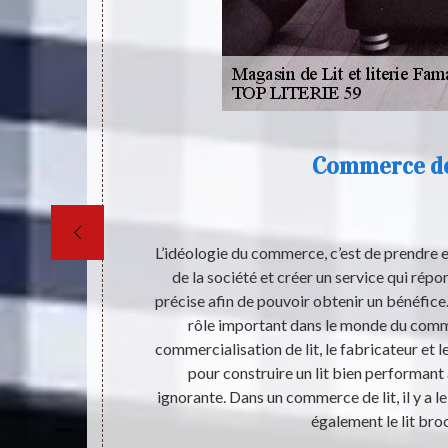
Commerce de
te aussi des
L’idéologie du commerce, c’est de prendre e
me l’hôtel, le
de la société et créer un service qui répo
les centres
précise afin de pouvoir obtenir un bénéfice.
té. Pour la
rôle important dans le monde du comme
t en terme de
commercialisation de lit, le fabricateur et 
isposer un ou
pour construire un lit bien performan
e boutique à
ignorante. Dans un commerce de lit, il y a le li
rantir votre
également le lit bro