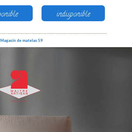
ponible
indisponible
Magasin de matelas 59