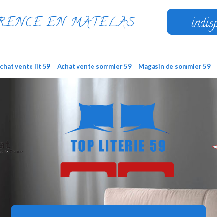
RENCE EN MATELAS
indis
chat vente lit 59
Achat vente sommier 59
Magasin de sommier 59