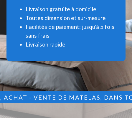
Livraison gratuite à domicile
Toutes dimension et sur-mesure
Facilités de paiement: jusqu'à 5 fois
sans frais
Livraison rapide
9
, ACHAT - VENTE DE MATELAS, DANS T