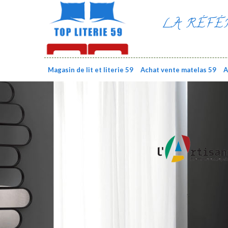
LA RÉFÉ
Magasin de lit et literie 59
Achat vente matelas 59
A