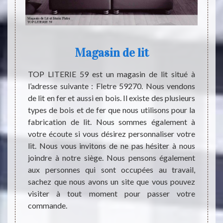
Magasin de lit
L
 grande
TOP LITERIE 59 est un magasin de lit situé à
 existe
l’adresse suivante : Fletre 59270. Nous vendons
Les li
 cette
de lit en fer et aussi en bois. Il existe des plusieurs
néglig
besoins
types de bois et de fer que nous utilisons pour la
import
gement,
fabrication de lit. Nous sommes également à
état. 
ment les
votre écoute si vous désirez personnaliser votre
des re
d’avoir
lit. Nous vous invitons de ne pas hésiter à nous
commen
r cette
joindre à notre siège. Nous pensons également
profes
est fait
aux personnes qui sont occupées au travail,
achete
s êtres
sachez que nous avons un site que vous pouvez
avec lu
achat.
visiter à tout moment pour passer votre
web. S
commande.
très i
bourse