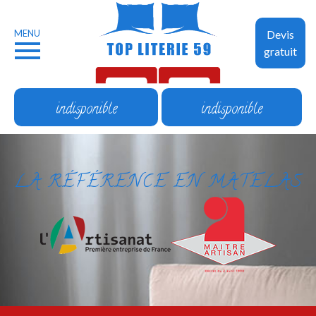
MENU
Devis
gratuit
indisponible
indisponible
LA RÉFÉRENCE EN MATELAS