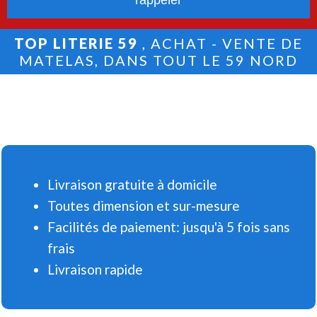
TOP LITERIE 59
, ACHAT - VENTE DE
MATELAS, DANS TOUT LE 59 NORD
Livraison gratuite à domicile
Toutes dimension et sur-mesure
Facilités de paiement: jusqu'à 5 fois sans
frais
Livraison rapide