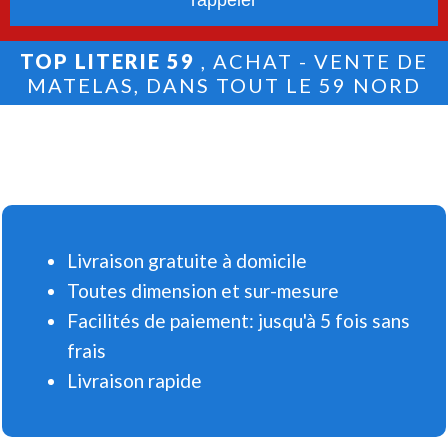
TOP LITERIE 59
, ACHAT - VENTE DE
MATELAS, DANS TOUT LE 59 NORD
Livraison gratuite à domicile
Toutes dimension et sur-mesure
Facilités de paiement: jusqu'à 5 fois sans
frais
Livraison rapide