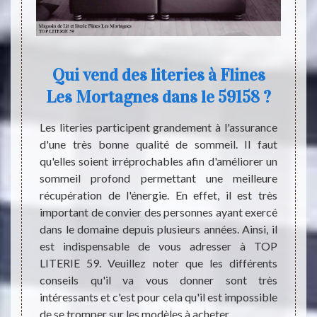
s
Qui vend des literies à Flines
8
Les Mortagnes dans le 59158 ?
Il exi
par l’
nt très
Les literies participent grandement à l'assurance
Premiè
able de
d'une très bonne qualité de sommeil. Il faut
l’ins
in de se
qu'elles soient irréprochables afin d'améliorer un
nécess
tude de
sommeil profond permettant une meilleure
Ensuit
 il est
récupération de l'énergie. En effet, il est très
devien
s en la
important de convier des personnes ayant exercé
dans u
dresser
dans le domaine depuis plusieurs années. Ainsi, il
d’une 
ut vous
est indispensable de vous adresser à TOP
carenc
nt vous
LITERIE 59. Veuillez noter que les différents
les étu
st très
conseils qu'il va vous donner sont très
Suite 
visiter
intéressants et c'est pour cela qu'il est impossible
est re
nements
de se tromper sur les modèles à acheter.