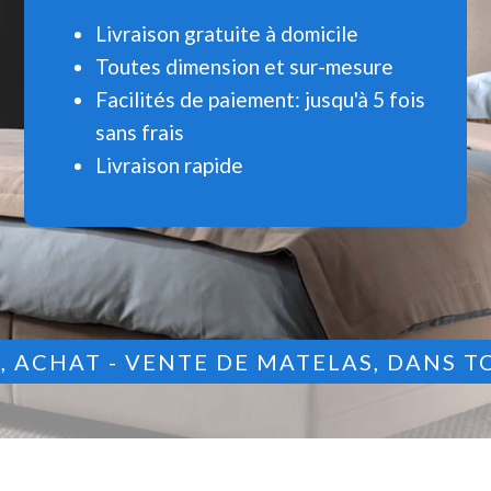
Livraison gratuite à domicile
Toutes dimension et sur-mesure
Facilités de paiement: jusqu'à 5 fois
sans frais
Livraison rapide
9
, ACHAT - VENTE DE MATELAS, DANS T