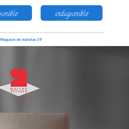
ponible
indisponible
Magasin de matelas 59