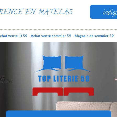
RENCE EN MATELAS
indis
chat vente lit 59
Achat vente sommier 59
Magasin de sommier 59