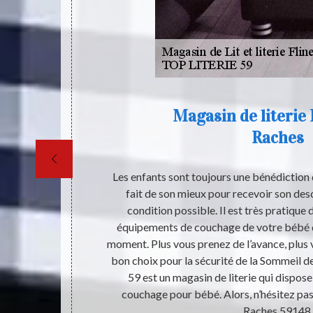
Magasin de literie 
Raches
ante : Flines
Les enfants sont toujours une bénédiction 
is. Il existe
fait de son mieux pour recevoir son des
s pour la
condition possible. Il est très pratique
ute si vous
équipements de couchage de votre bébé qu
pas hésiter à
moment. Plus vous prenez de l’avance, plus v
personnes qui
bon choix pour la sécurité de la Sommeil 
ue vous pouvez
59 est un magasin de literie qui dispos
nde.
couchage pour bébé. Alors, n’hésitez pas 
Raches 59148.