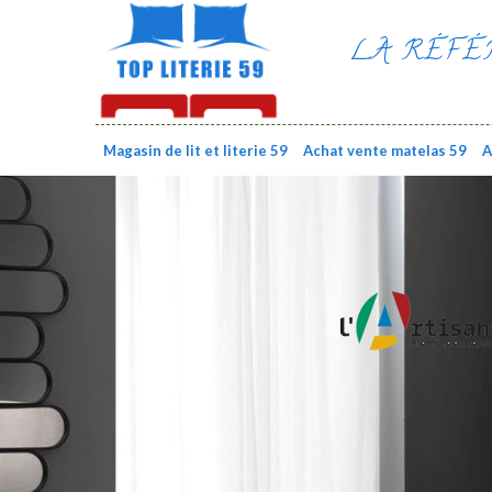
LA RÉFÉ
Magasin de lit et literie 59
Achat vente matelas 59
A