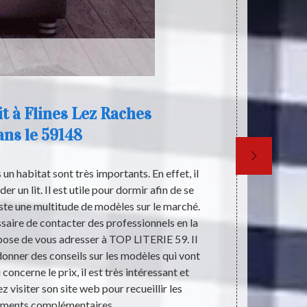
lit à Flines Lez Raches
ans le 59148
un habitat sont très importants. En effet, il
L’idéologie d
r un lit. Il est utile pour dormir afin de se
de la socié
ste une multitude de modèles sur le marché.
précise afin 
essaire de contacter des professionnels en la
rôle imp
pose de vous adresser à TOP LITERIE 59. Il
commercialisa
donner des conseils sur les modèles qui vont
pour con
concerne le prix, il est très intéressant et
ignorante. Dan
z visiter son site web pour recueillir les
ements complémentaires.