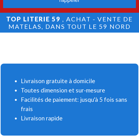
TOP LITERIE 59
, ACHAT - VENTE DE
MATELAS, DANS TOUT LE 59 NORD
Livraison gratuite à domicile
Toutes dimension et sur-mesure
Facilités de paiement: jusqu'à 5 fois sans
frais
Livraison rapide