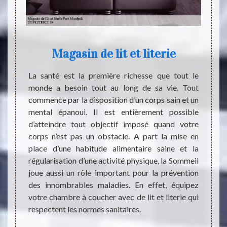
chat
Magasin de lit et literie
L'
s le
La santé est la première richesse que tout le
monde a besoin tout au long de sa vie. Tout
Les di
commence par la disposition d’un corps sain et un
import
s plus
mental épanoui. Il est entièrement possible
posséde
s d'un
d’atteindre tout objectif imposé quand votre
repose
ir dans
corps n’est pas un obstacle. A part la mise en
modèle
 où les
place d’une habitude alimentaire saine et la
nécess
sfaites
régularisation d’une activité physique, la Sommeil
matièr
rgie au
joue aussi un rôle important pour la prévention
à TOP 
er. TOP
des innombrables maladies. En effet, équipez
donner
secteur
votre chambre à coucher avec de lit et literie qui
conven
t très
respectent les normes sanitaires.
intére
 il peut
son si