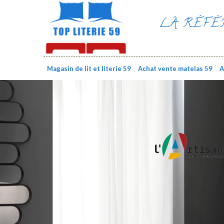
LA RÉFÉ
Magasin de lit et literie 59
Achat vente matelas 59
A