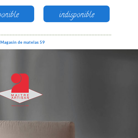
ponible
indisponible
Magasin de matelas 59