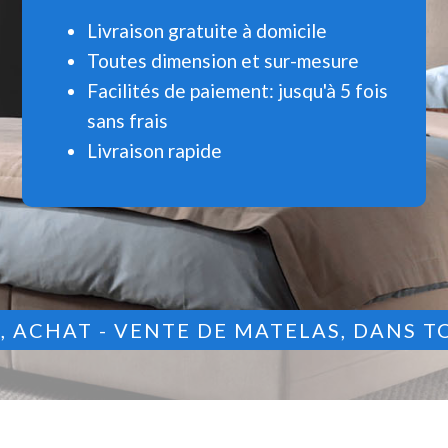
Livraison gratuite à domicile
Toutes dimension et sur-mesure
Facilités de paiement: jusqu'à 5 fois
sans frais
Livraison rapide
9
, ACHAT - VENTE DE MATELAS, DANS T