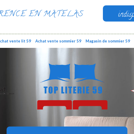
RENCE EN MATELAS
indis
chat vente lit 59
Achat vente sommier 59
Magasin de sommier 59