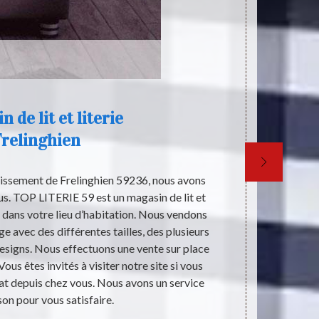
 de lit et literie
relinghien
lissement de Frelinghien 59236, nous avons
TOP LITER
s. TOP LITERIE 59 est un magasin de lit et
Frelinghien 5
é dans votre lieu d’habitation. Nous vendons
des plus
e avec des différentes tailles, des plusieurs
fabricatio
esigns. Nous effectuons une vente sur place
désirez pers
Vous êtes invités à visiter notre site si vous
nous joindre
at depuis chez vous. Nous avons un service
sont occupées
son pour vous satisfaire.
vis