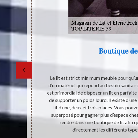
des
Boutique de 
36
pour les
Le lit est strict minimum meuble pour qu’un 
rmir dans les
d’un matériel qui répond au besoin sanitaire
 utilisent ne
est primordial de disposer un lit en parfait
rgie au réveil,
de supporter un poids lourd. Il existe d’une
professionnel
lit d’une, deux et trois places. Vous pouv
ntéressants et
superposé pour gagner plus d’espace chez
our qu'elles ne
rendre dans une boutique de lit afin 
directement les différents types 