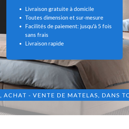
Livraison gratuite à domicile
Toutes dimension et sur-mesure
Facilités de paiement: jusqu'à 5 fois
sans frais
Livraison rapide
9
, ACHAT - VENTE DE MATELAS, DANS T