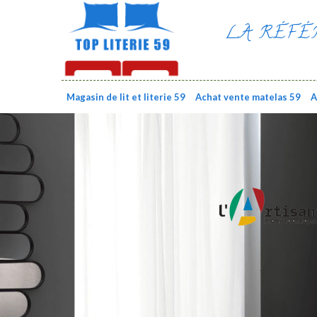
LA RÉFÉ
Magasin de lit et literie 59
Achat vente matelas 59
A