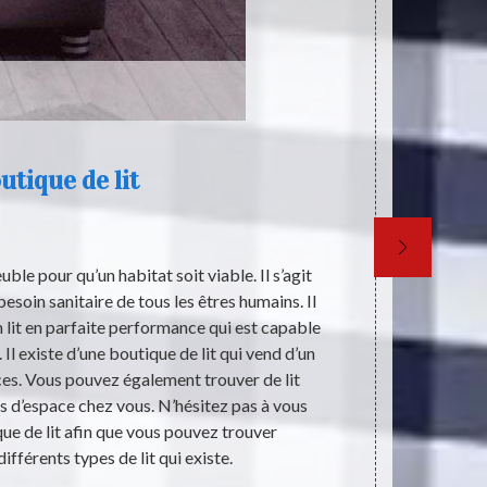
utique de lit
ble pour qu’un habitat soit viable. Il s’agit
Le lit peu
esoin sanitaire de tous les êtres humains. Il
innombra
n lit en parfaite performance qui est capable
préfèrent per
Il existe d’une boutique de lit qui vend d’un
la décoration
laces. Vous pouvez également trouver de lit
mode pour le 
 d’espace chez vous. N’hésitez pas à vous
temps les meu
ue de lit afin que vous pouvez trouver
satisfaire. L
ifférents types de lit qui existe.
Toute 