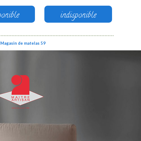
ponible
indisponible
Magasin de matelas 59