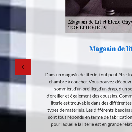
des
Magasin de li
pour les
Dans un magasin de literie, tout peut être t
rmir dans les
chambre à coucher. Vous pouvez découvrir d
 utilisent ne
sommier, d’un oreiller, d’un drap, d’un 
rgie au réveil,
d’oreiller et également des coussins. Comm
professionnel
literie est trouvable dans des différentes
ntéressants et
types de matériels. Les différents besoins 
our qu'elles ne
sont tous répondu en terme de fabrication d
pour laquelle la literie est en grande rel