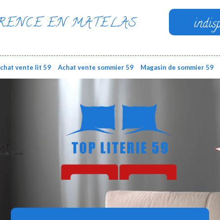
RENCE EN MATELAS
indis
chat vente lit 59
Achat vente sommier 59
Magasin de sommier 59