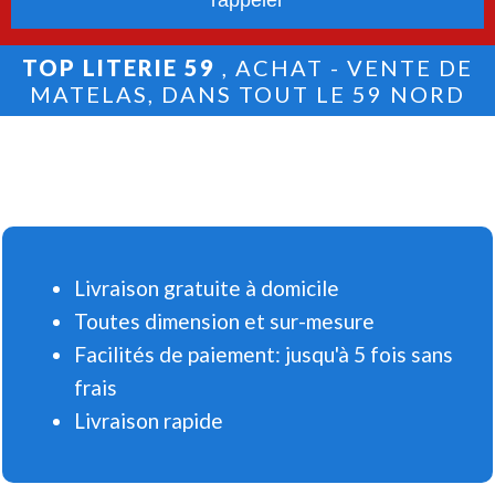
TOP LITERIE 59
, ACHAT - VENTE DE
MATELAS, DANS TOUT LE 59 NORD
Livraison gratuite à domicile
Toutes dimension et sur-mesure
Facilités de paiement: jusqu'à 5 fois sans
frais
Livraison rapide