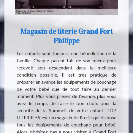
and
Magasin de literie Grand Fort
T
3 ?
Philippe
sav
surance
Les enfants sont toujours une bénédiction de la
Il faut
famille. Chaque parent fait de son mieux pour
Les li
orer un
recevoir son descendant dans la meilleure
permet
lleure
condition possible. Il est très pratique de
est tr
st très
préparer en avance les équipements de couchage
ces b
 exercé
de votre bébé que de tout faire au dernier
quali
nsi, il
moment. Plus vous prenez de l’avance, plus vous
profes
 à TOP
avez le temps de faire le bon choix pour la
LITER
férents
sécurité de la Sommeil de votre enfant. TOP
bonne 
t très
LITERIE 59 est un magasin de literie qui dispose
propos
possible
tous les équipements de couchage pour bébé.
Afin 
Alors, n’hésitez pas à nous visiter à Grand Fort