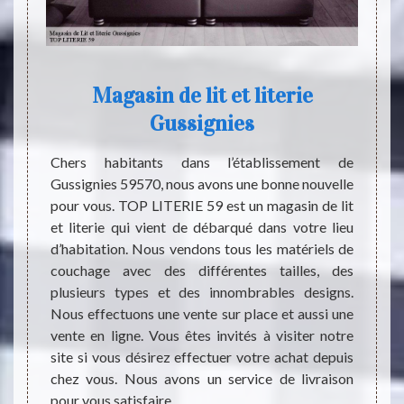
e
Magasin de lit et literie
L
Gussignies
mbre à
a literie
Chers habitants dans l’établissement de
Les li
our la
Gussignies 59570, nous avons une bonne nouvelle
néglig
st dû à
pour vous. TOP LITERIE 59 est un magasin de lit
import
 lit et
et literie qui vient de débarqué dans votre lieu
état. 
le sexe
d’habitation. Nous vendons tous les matériels de
des re
n d’un
couchage avec des différentes tailles, des
commen
é de la
plusieurs types et des innombrables designs.
profes
rie est
Nous effectuons une vente sur place et aussi une
achete
équiper
vente en ligne. Vous êtes invités à visiter notre
avec lu
site si vous désirez effectuer votre achat depuis
web. S
chez vous. Nous avons un service de livraison
très i
pour vous satisfaire.
bourse