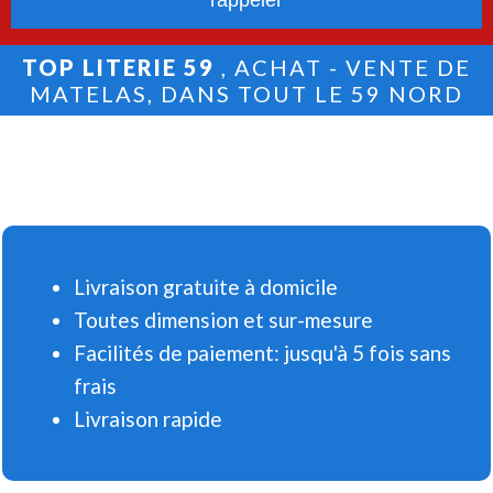
TOP LITERIE 59
, ACHAT - VENTE DE
MATELAS, DANS TOUT LE 59 NORD
Livraison gratuite à domicile
Toutes dimension et sur-mesure
Facilités de paiement: jusqu'à 5 fois sans
frais
Livraison rapide