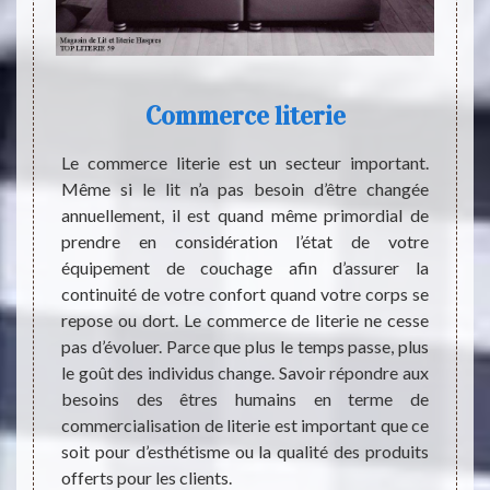
Commerce literie
e causé
Le commerce literie est un secteur important.
ommeil.
Même si le lit n’a pas besoin d’être changée
Chers 
à-dire,
annuellement, il est quand même primordial de
59198,
 force
prendre en considération l’état de votre
TOP LI
lières.
équipement de couchage afin d’assurer la
qui v
ndividu
continuité de votre confort quand votre corps se
d’habi
ilement
repose ou dort. Le commerce de literie ne cesse
couch
absence
pas d’évoluer. Parce que plus le temps passe, plus
plusie
 que la
le goût des individus change. Savoir répondre aux
Nous e
en pour
besoins des êtres humains en terme de
vente 
illeurs.
commercialisation de literie est important que ce
site s
eil, il
soit pour d’esthétisme ou la qualité des produits
chez v
it pour
offerts pour les clients.
pour vo