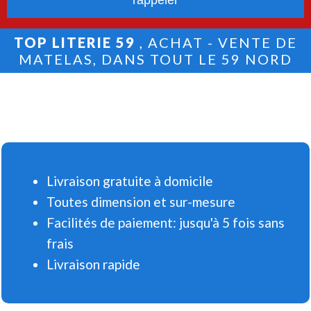
TOP LITERIE 59
, ACHAT - VENTE DE
MATELAS, DANS TOUT LE 59 NORD
Livraison gratuite à domicile
Toutes dimension et sur-mesure
Facilités de paiement: jusqu'à 5 fois sans
frais
Livraison rapide